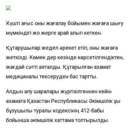
Күшті ағыс оны жағалау бойымен жағаға шығу
мүмкіндігі жоқ жерге қарай алып кеткен.
Құтқарушылар жедел әрекет етіп, оны жағаға
жеткізді. Көмек дер кезінде көрсетілгендіктен,
жағдай сәтті аяқталды. Құтқарылған азамат
медициналық тексеруден бас тартты.
Алдын алу шаралары жүргізілгеннен кейін
азаматқа Қазақстан Республикасы Әкімшілік құқық
бұзушылық туралы кодексінің 412-бабы
бойынша әкімшілік хаттама толтырылды.