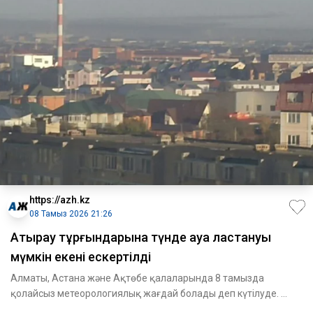
https://azh.kz
08 Тамыз 2026 21:26
Атырау тұрғындарына түнде ауа ластануы
мүмкін екені ескертілді
Алматы, Астана және Ақтөбе қалаларында 8 тамызда
қолайсыз метеорологиялық жағдай болады деп күтілуде.
Атырауда мұндай