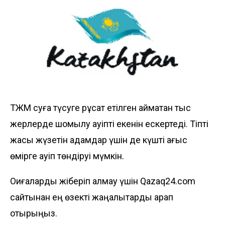
ТЖМ суға түсуге рұқсат етілген аймақтан тыс
жерлерде шомылу қауіпті екенін ескертеді. Тіпті
жақсы жүзетін адамдар үшін де күшті ағыс
өмірге қауіп төндіруі мүмкін.
Оқиғаларды жіберіп алмау үшін Qazaq24.com
сайтынан ең өзекті жаңалықтарды қарап
отырыңыз.