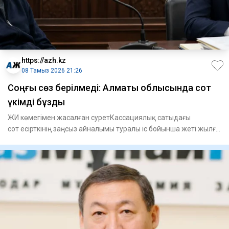
https://azh.kz
08 Тамыз 2026 21:26
​Соңғы сөз берілмеді: Алматы облысында сот
үкімді бұзды
ЖИ көмегімен жасалған суретКассациялық сатыдағы
сот есірткінің заңсыз айналымы туралы іс бойынша жеті жылға
сотталған А