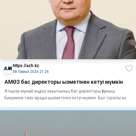
https://azh.kz
08 Тамыз 2026 21:26
АМӨЗ бас директоры қызметінен кетуі мүмкін
Атырау мұнай өңдеу зауытының бас директоры Қуаныш
Бишимов таяу арада қызметінен кетуі мүмкін. Бұл туралы өз
дереккөзде