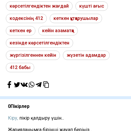
көрсетілгендіктен жағдай
күшті ағыс
кодексінің 412
кеткен құтқарушылар
кеткен ер
кейін азаматқа
кезінде көрсетілгендіктен
жүргізілгеннен кейін
жүзетін адамдар
412 бабы
0
Пікірлер
Кіру,
пікір қалдыру үшін...
Жарияланымға бірінші жауап беріңіз...