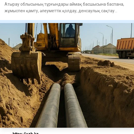
Атырау облысының тұрғындары аймақ басшысына баспана,
жұмыспен қамту, әлеуметтік қолдау, денсаулық сақтау
мәселелері бо