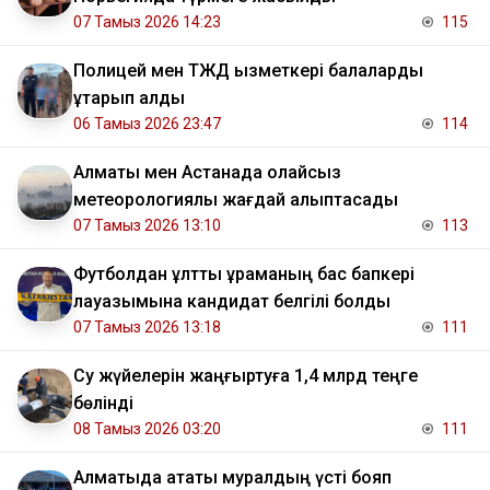
07 Тамыз 2026 14:23
115
Полицей мен ТЖД қызметкері балаларды
құтқарып қалды
06 Тамыз 2026 23:47
114
Алматы мен Астанада қолайсыз
метеорологиялық жағдай қалыптасады
07 Тамыз 2026 13:10
113
Футболдан ұлттық құраманың бас бапкері
лауазымына кандидат белгілі болды
07 Тамыз 2026 13:18
111
Су жүйелерін жаңғыртуға 1,4 млрд теңге
бөлінді
08 Тамыз 2026 03:20
111
Алматыда атақты муралдың үсті бояп