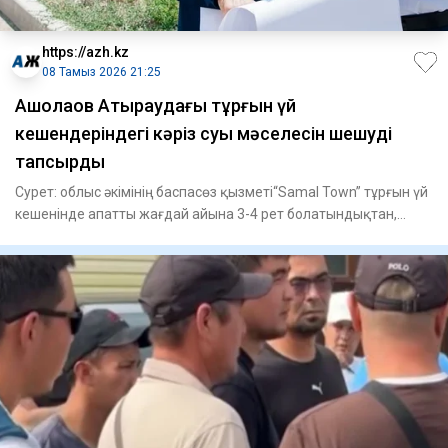
https://azh.kz
08 Тамыз 2026 21:25
​Ақшолақов Атыраудағы тұрғын үй
кешендеріндегі кәріз суы мәселесін шешуді
тапсырды
Сурет: облыс әкімінің баспасөз қызметі“Samal Town” тұрғын үй
кешенінде апатты жағдай айына 3-4 рет болатындықтан,
жертө