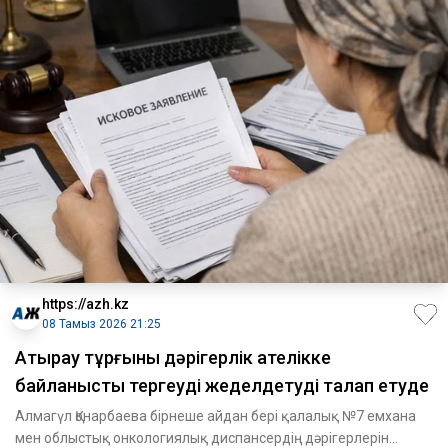
https://azh.kz
08 Тамыз 2026 21:25
Атырау тұрғыны дәрігерлік қателікке
байланысты тергеуді жеделдетуді талап етуде
Алмагүл Қонарбаева бірнеше айдан бері қалалық №7 емхана
мен облыстық онкологиялық диспансердің дәрігерлерін