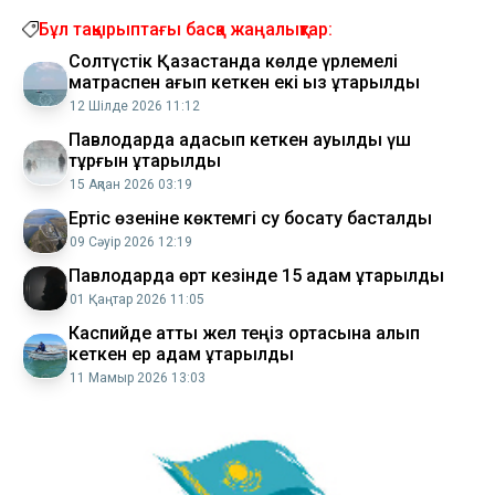
Бұл тақырыптағы басқа жаңалықтар:
Солтүстік Қазақстанда көлде үрлемелі
матраспен ағып кеткен екі қыз құтқарылды
12 Шілде 2026 11:12
Павлодарда адасып кеткен ауылдық үш
тұрғын құтқарылды
15 Ақпан 2026 03:19
Ертіс өзеніне көктемгі су босату басталды
09 Сәуір 2026 12:19
Павлодарда өрт кезінде 15 адам құтқарылды
01 Қаңтар 2026 11:05
Каспийде қатты жел теңіз ортасына алып
кеткен ер адам құтқарылды
11 Мамыр 2026 13:03