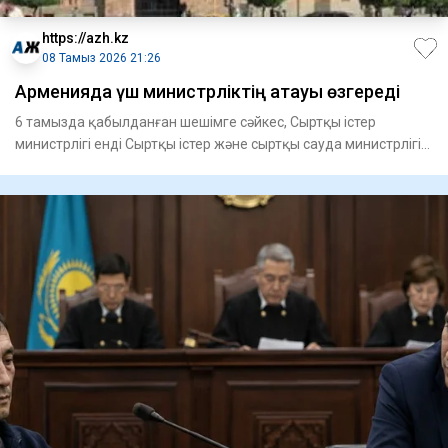
https://azh.kz
08 Тамыз 2026 21:26
Арменияда үш министрліктің атауы өзгереді
6 тамызда қабылданған шешімге сәйкес, Сыртқы істер
министрлігі енді Сыртқы істер және сыртқы сауда министрлігі
деп ата