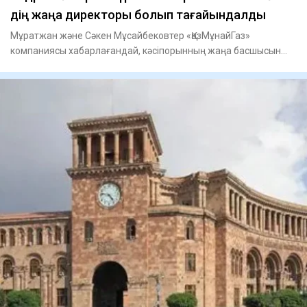
дің жаңа директоры болып ​тағайындалды
Мұратжан және Сәкен Мұсайбековтер «ҚазМұнайГаз»
компаниясы хабарлағандай, кәсіпорынның жаңа басшысын
тағайындау туралы