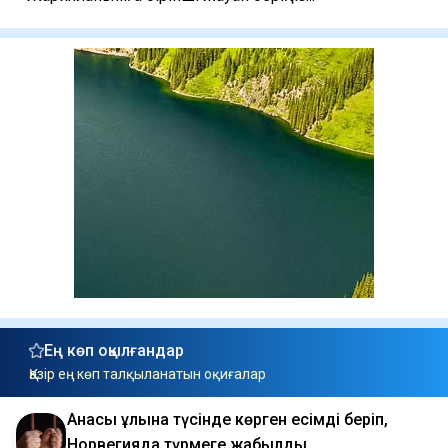
Ең көп оқылғандар
Қазір ең көп талқыланатын оқиғалар
Анасы ұлына түсінде көрген есімді беріп,
Норвегияда түрмеге жабылды