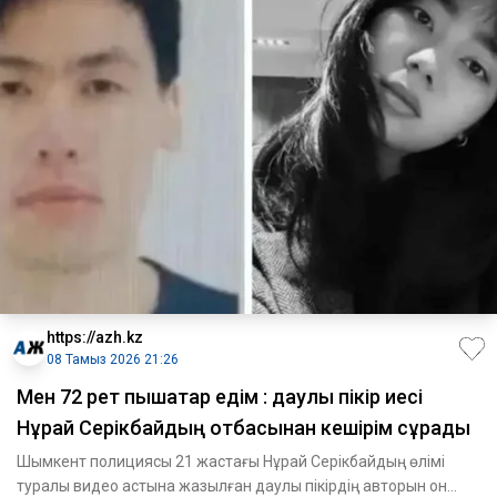
https://azh.kz
08 Тамыз 2026 21:26
Мен 72 рет пышақтар едім : даулы пікір иесі
Нұрай Серікбайдың отбасынан кешірім сұрады
Шымкент полициясы 21 жастағы Нұрай Серікбайдың өлімі
туралы видео астына жазылған даулы пікірдің авторын он