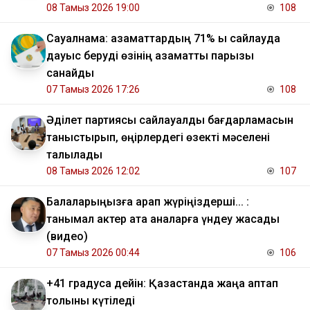
08 Тамыз 2026 19:00
108
Сауалнама: азаматтардың 71% ы сайлауда
дауыс беруді өзінің азаматтық парызы
санайды
07 Тамыз 2026 17:26
108
Әділет партиясы сайлауалды бағдарламасын
таныстырып, өңірлердегі өзекті мәселені
талқылады
08 Тамыз 2026 12:02
107
Балаларыңызға қарап жүріңіздерші... :
танымал актер ата аналарға үндеу жасады
(видео)
07 Тамыз 2026 00:44
106
+41 градусқа дейін: Қазақстанда жаңа аптап
толқыны күтіледі