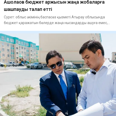
Ақшолақов бюджет қаржысын жаңа жобаларға
шашпауды талап етті
Сурет: облыс әкімінің баспасөз қызметі Атырау облысында
бюджет қаражатын бөлерде жаңа нысандарды ашуға емес,
іске асыры