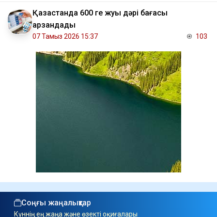
Қазақстанда 600 ге жуық дәрі бағасы
арзандады
07 Тамыз 2026 15:37
103
Соңғы жаңалықтар
Күннің ең жаңа және өзекті оқиғалары