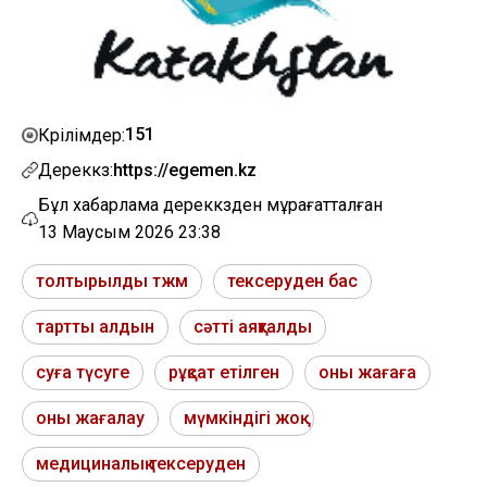
151
Көрілімдер:
Дереккөз:
https://egemen.kz
Бұл хабарлама дереккөзден мұрағатталған
13 Маусым 2026 23:38
толтырылды тжм
тексеруден бас
тартты алдын
сәтті аяқталды
суға түсуге
рұқсат етілген
оны жағаға
оны жағалау
мүмкіндігі жоқ
медициналық тексеруден