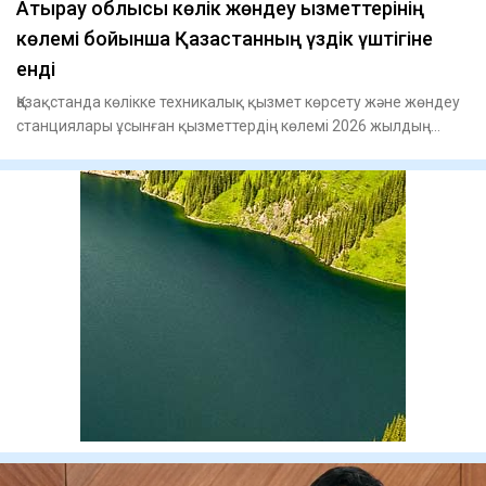
​Атырау облысы көлік жөндеу қызметтерінің
көлемі бойынша Қазақстанның үздік үштігіне
енді
Қазақстанда көлікке техникалық қызмет көрсету және жөндеу
станциялары ұсынған қызметтердің көлемі 2026 жылдың
бірінші