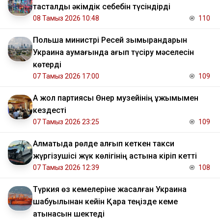
тасталды әкімдік себебін түсіндірді
08 Тамыз 2026 10:48
110
Польша министрі Ресей зымырандарын
Украина аумағында қағып түсіру мәселесін
көтерді
07 Тамыз 2026 17:00
109
Ақ жол партиясы Өнер музейінің ұжымымен
кездесті
07 Тамыз 2026 23:25
109
Алматыда рөлде қалғып кеткен такси
жүргізушісі жүк көлігінің астына кіріп кетті
07 Тамыз 2026 12:39
108
Түркия өз кемелеріне жасалған Украина
шабуылынан кейін Қара теңізде кеме
қатынасын шектеді