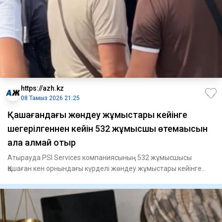
https://azh.kz
08 Тамыз 2026 21:25
Қашағандағы жөндеу жұмыстары кейінге
шегерілгеннен кейін 532 жұмысшы өтемақысын
ала алмай отыр
Атырауда PSI Services компаниясының 532 жұмысшысы
Қашаған кен орнындағы күрделі жөндеу жұмыстары кейінге
шегерілгеннен