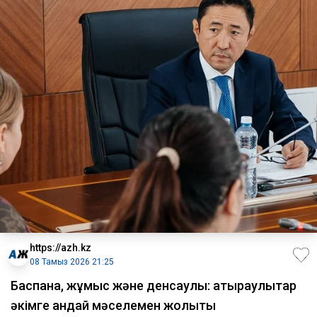
https://azh.kz
08 Тамыз 2026 21:25
​Баспана, жұмыс және денсаулық: атыраулықтар
әкімге қандай мәселемен жолықты