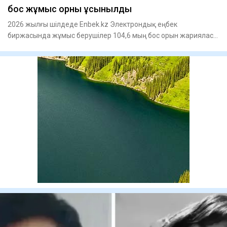
бос жұмыс орны ұсынылды
2026 жылғы шілдеде Enbek.kz Электрондық еңбек
биржасында жұмыс берушілер 104,6 мың бос орын жарияласа,
жұмыс іздеушілер