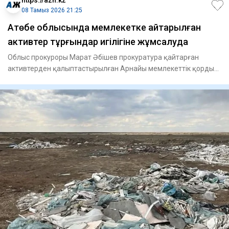
https://azh.kz
08 Тамыз 2026 21:25
​Ақтөбе облысында мемлекетке қайтарылған
активтер тұрғындар игілігіне жұмсалуда
Облыс прокуроры Марат Әбішев прокуратура қайтарған
активтерден қалыптастырылған Арнайы мемлекеттік қордың
қаражаты есеб