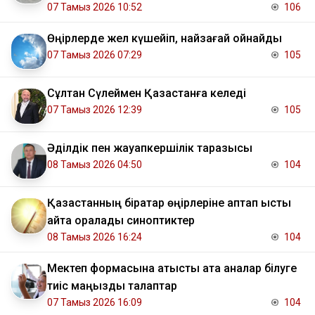
07 Тамыз 2026 10:52
106
Өңірлерде жел күшейіп, найзағай ойнайды
07 Тамыз 2026 07:29
105
Сұлтан Сүлеймен Қазақстанға келеді
07 Тамыз 2026 12:39
105
Әділдік пен жауапкершілік таразысы
08 Тамыз 2026 04:50
104
Қазақстанның бірқатар өңірлеріне аптап ыстық
қайта оралады синоптиктер
08 Тамыз 2026 16:24
104
Мектеп формасына қатысты ата аналар білуге
тиіс маңызды талаптар
07 Тамыз 2026 16:09
104