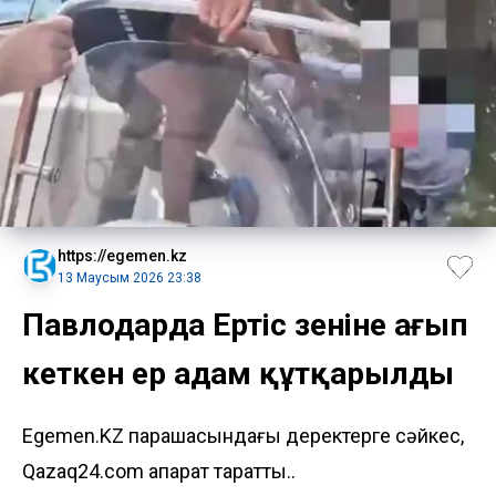
https://egemen.kz
13 Маусым 2026 23:38
Павлодарда Ертіс өзеніне ағып
кеткен ер адам құтқарылды
Egemen.KZ парақшасындағы деректерге сәйкес,
Qazaq24.com ақпарат таратты..