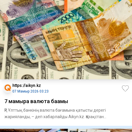
https://aikyn.kz
07 Мамыр 2026 03:23
7 мамырға валюта бағамы
ҚР Ұлттық банкінің валюта бағамына қатысты дерегі
жарияланды, – деп хабарлайды Aikyn.kz. Қазақстан
Республикасы Ұлттық