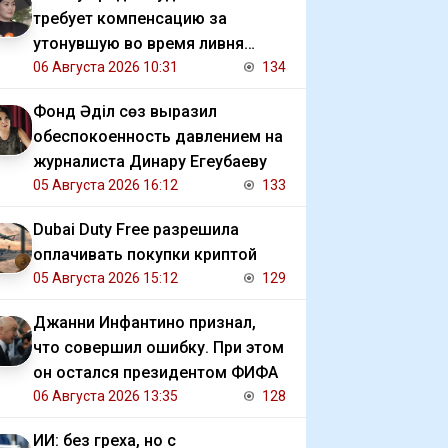
требует компенсацию за
утонувшую во время ливня
иномарку
06 Августа 2026 10:31
134
Фонд Әділ сөз выразил
обеспокоенность давлением на
журналиста Динару Егеубаеву
05 Августа 2026 16:12
133
Dubai Duty Free разрешила
оплачивать покупки криптой
05 Августа 2026 15:12
129
Джанни Инфантино признал,
что совершил ошибку. При этом
он остался президентом ФИФА
06 Августа 2026 13:35
128
ИИ: без греха, но с