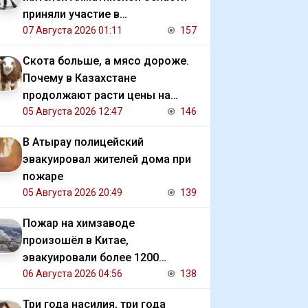
приняли участие в
экологической акции
07 Августа 2026 01:11
157
Скота больше, а мясо дороже.
Почему в Казахстане
продолжают расти цены на
баранину и конину
05 Августа 2026 12:47
146
В Атырау полицейский
эвакуировал жителей дома при
пожаре
05 Августа 2026 20:49
139
Пожар на химзаводе
произошёл в Китае,
эвакуировали более 1200
человек
06 Августа 2026 04:56
138
Три года насилия, три года