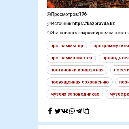
196
Просмотров:
Источник:
https://kazpravda.kz
Эта новость заархивирована с ист
программы др
программу об
программа мастер
проводятся
постановки концертная
посет
посвященная сохранению
поз
музеях заповедниках
музее р