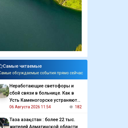
Самые читаемые
Самые обсуждаемые события прямо сейчас
Неработающие светофоры и
сбой связи в больнице. Как в
Усть Каменогорске устраняют
последствия ливня
06 Августа 2026 11:54
182
Таза Қазақстан : более 22 тыс.
жителей Алматинской области