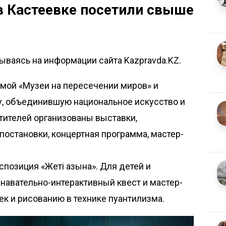
в Кастеевке посетили свыше
ываясь на информации сайта Kazpravda.KZ.
темой «Музеи на пересечении миров» и
, объединившую национальное искусство и
ителей организованы выставки,
остановки, концертная программа, мастер-
позиция «Жеті қазына». Для детей и
навательно-интерактивный квест и мастер-
ек и рисованию в технике пуантилизма.