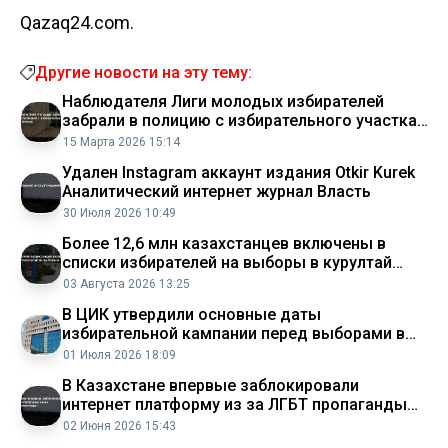
Qazaq24.com.
Другие новости на эту тему:
Наблюдателя Лиги молодых избирателей
забрали в полицию с избирательного участка
в Астане Аналитический интернет журнал
15 Марта 2026 15:14
Власть
Удален Instagram аккаунт издания Otkir Kurek
Аналитический интернет журнал Власть
30 Июля 2026 10:49
Более 12,6 млн казахстанцев включены в
списки избирателей на выборы в курултай
Аналитический интернет журнал Власть
03 Августа 2026 13:25
В ЦИК утвердили основные даты
избирательной кампании перед выборами в
курултай
01 Июля 2026 18:09
В Казахстане впервые заблокировали
интернет платформу из за ЛГБТ пропаганды
Аналитический интернет журнал Власть
02 Июня 2026 15:43