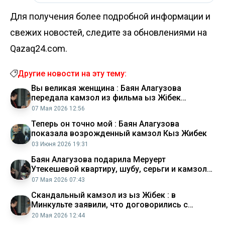
Для получения более подробной информации и
свежих новостей, следите за обновлениями на
Qazaq24.com.
Другие новости на эту тему:
Вы великая женщина : Баян Алагузова
передала камзол из фильма Қыз Жiбек
Меруерт Утекешевой (видео)
07 Мая 2026 12:56
Теперь он точно мой : Баян Алагузова
показала возрожденный камзол Кыз Жибек
03 Июня 2026 19:31
Баян Алагузова подарила Меруерт
Утекешевой квартиру, шубу, серьги и камзол
(ВИДЕО)
07 Мая 2026 07:43
Скандальный камзол из Қыз Жібек : в
Минкульте заявили, что договорились с
Меруерт Утекешевой
20 Мая 2026 12:44