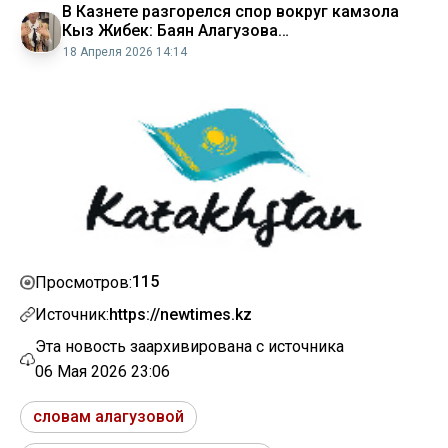
В Казнете разгорелся спор вокруг камзола
Кыз Жибек: Баян Алагузова
прокомментировала
18 Апреля 2026 14:14
115
Просмотров:
Источник:
https://newtimes.kz
Эта новость заархивирована с источника
06 Мая 2026 23:06
словам алагузовой