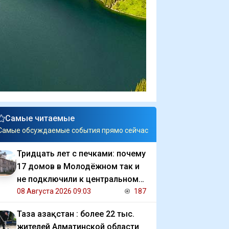
Самые читаемые
Самые обсуждаемые события прямо сейчас
Тридцать лет с печками: почему
17 домов в Молодёжном так и
не подключили к центральному
отоплению
08 Августа 2026 09:03
187
Таза Қазақстан : более 22 тыс.
жителей Алматинской области