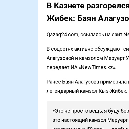
В Казнете разгорелс
Жибек: Баян Алагуз
Qazaq24.com, ссылаясь на сайт N
В соцсетях активно обсуждают с
Алагузовой и камзолом Меруерт 
передает
ИА «NewTimes.kz»
.
Ранее Баян Алагузова примерила 
легендарный камзол Кыз-Жибек.
«Это не просто вещь, я буду бе
это настоящий камзол Меруерт