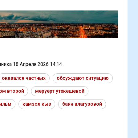
очника
18 Апреля 2026 14:14
оказался частных
обсуждают ситуацию
ом второй
меруерт утекешевой
фильм
камзол кыз
баян алагузовой