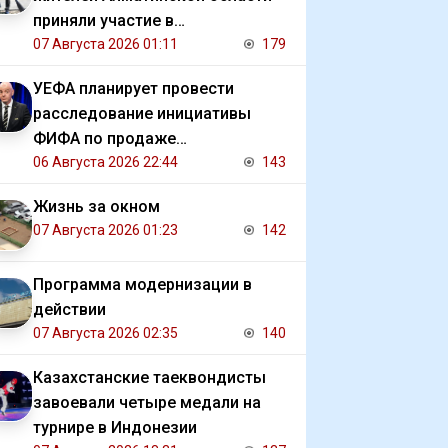
приняли участие в
экологической акции
07 Августа 2026 01:11
179
УЕФА планирует провести
расследование инициативы
ФИФА по продаже
коммерческих прав на ЧМ
06 Августа 2026 22:44
143
Жизнь за окном
07 Августа 2026 01:23
142
Программа модернизации в
действии
07 Августа 2026 02:35
140
Казахстанские таеквондисты
завоевали четыре медали на
турнире в Индонезии