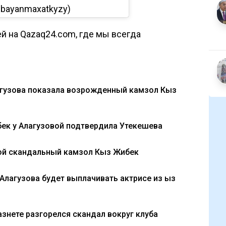
@bayanmaxatkyzy)
й на Qazaq24.com, где мы всегда
лагузова показала возрожденный камзол Кыз
ек у Алагузовой подтвердила Утекешева
ой скандальный камзол Кыз Жибек
Алагузова будет выплачивать актрисе из Қыз
Казнете разгорелся скандал вокруг клуба