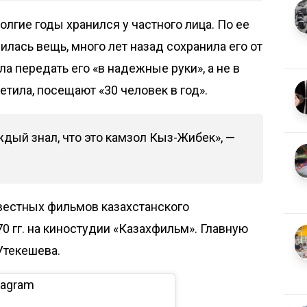
лгие годы хранился у частного лица. По ее
илась вещь, много лет назад сохранила его от
ла передать его «в надежные руки», а не в
етила, посещают «30 человек в год».
ждый знал, что это камзол Кыз-Жибек», —
вестных фильмов казахстанского
0 гг. на киностудии «Казахфильм». Главную
Утекешева.
tagram