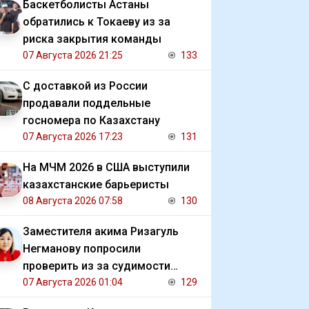
Баскетболисты Астаны
обратились к Токаеву из за
риска закрытия команды
07 Августа 2026 21:25
133
С доставкой из России
продавали поддельные
госномера по Казахстану
07 Августа 2026 17:23
131
На МЧМ 2026 в США выступили
казахстанские барьеристы
08 Августа 2026 07:58
130
Заместителя акима Ризагуль
Негманову попросили
проверить из за судимости
сестры
07 Августа 2026 01:04
129