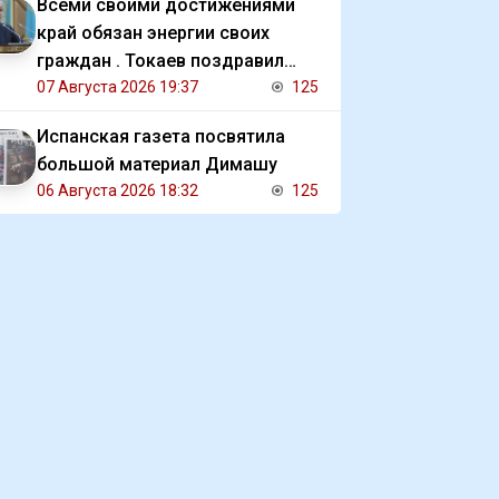
Всеми своими достижениями
край обязан энергии своих
граждан . Токаев поздравил
жителей СКО с 90 летием
07 Августа 2026 19:37
125
региона
Испанская газета посвятила
большой материал Димашу
06 Августа 2026 18:32
125