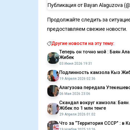
Публикация от Bayan Alaguzova (
Продолжайте следить за ситуацие
предоставляем свежие новости.
Другие новости на эту тему:
Теперь он точно мой : Баян А
Жибек
03 Июня 2026 19:31
Подлинность камзола Кыз Жиб
19 Апреля 2026 02:36
Алагузова передала Утекешев
06 Мая 2026 23:06
Скандал вокруг камзола: Баян 
Жібек по 1 млн тенге
29 Апреля 2026 01:02
Что за “Территория СССР” : в 
19 Ноября 2025 10:26