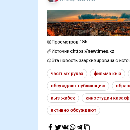
186
Просмотров:
Источник:
https://newtimes.kz
Эта новость заархивирована с ист
частных руках
фильма кыз
обсуждают публикацию
образ
кыз жибек
киностудии казах
активно обсуждают