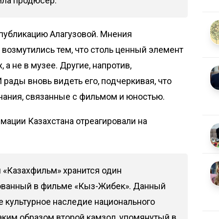
ила продюсер.
публикацию Алагузовой. Мнения
 возмутились тем, что столь ценный элемент
 а не в музее. Другие, напротив,
 рады вновь видеть его, подчеркивая, что
нания, связанные с фильмом и юностью.
мации Казахстана отреагировали на
 «Казахфильм» хранится один
ованный в фильме «Кыз-Жибек». Данный
е культурное наследие национального
каким образом второй камзол, упомянутый в