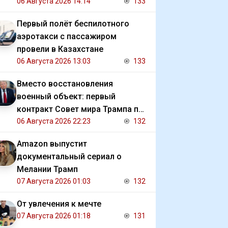
должниками государства
06 Августа 2026 14:14
133
Первый полёт беспилотного
аэротакси с пассажиром
провели в Казахстане
06 Августа 2026 13:03
133
Вместо восстановления
военный объект: первый
контракт Совет мира Трампа по
Газе
06 Августа 2026 22:23
132
Amazon выпустит
документальный сериал о
Мелании Трамп
07 Августа 2026 01:03
132
От увлечения к мечте
07 Августа 2026 01:18
131