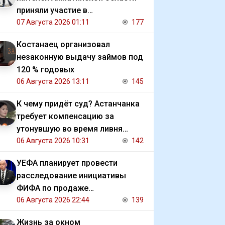
приняли участие в
экологической акции
07 Августа 2026 01:11
177
Костанаец организовал
незаконную выдачу займов под
120 % годовых
06 Августа 2026 13:11
145
К чему придёт суд? Астанчанка
требует компенсацию за
утонувшую во время ливня
иномарку
06 Августа 2026 10:31
142
УЕФА планирует провести
расследование инициативы
ФИФА по продаже
коммерческих прав на ЧМ
06 Августа 2026 22:44
139
Жизнь за окном