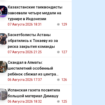
Казахстанские таеквондисты
завоевали четыре медали на
турнире в Индонезии
07 Августа 2026 18:31
129
Баскетболисты Астаны
обратились к Токаеву из за
риска закрытия команды
07 Августа 2026 21:25
127
Скандал в Алматы:
шестилетний особенный
ребёнок сбежал из центра
реабилитации и потерялся
06 Августа 2026 17:37
126
Испанская газета посвятила
большой материал Димашу
06 Августа 2026 18:32
125