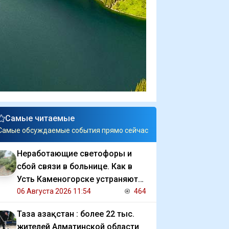
Самые читаемые
Самые обсуждаемые события прямо сейчас
Неработающие светофоры и
сбой связи в больнице. Как в
Усть Каменогорске устраняют
последствия ливня
06 Августа 2026 11:54
464
Таза Қазақстан : более 22 тыс.
жителей Алматинской области