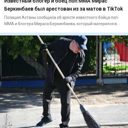
Известный блогер и боец поп ММА Мирас
Беркинбаев был арестован из за матов в TikTok
Полиция Астаны сообщила об аресте известного бойца поп-
ММА и блогера Мираса Беркинбаева, который матерился в
опубликован