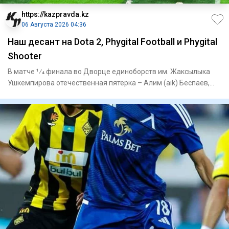
https://kazpravda.kz
06 Августа 2026 04:36
Наш десант на Dota 2, Phygital Football и Phygital
Shooter
В матче 1⁄4 финала во Дворце единоборств им. Жаксылыка
Ушкемпирова отечественная пятерка – Алим (aik) Беспаев,
Абдимал