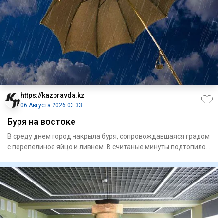
https://kazpravda.kz
06 Августа 2026 03:33
Буря на востоке
В среду днем город накрыла буря, сопровождавшая­ся градом
с перепелиное яйцо и ливнем. В считаные минуты подтопило
ули