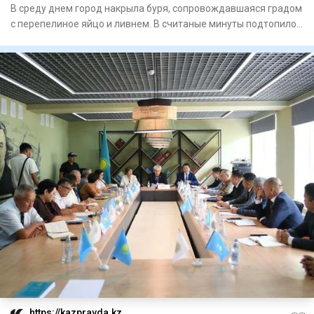
В среду днем город накрыла буря, сопровождавшая­ся градом
с перепелиное яйцо и ливнем. В считаные минуты подтопило
ули
https://kazpravda.kz