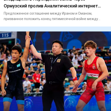
Ормузский пролив Аналитический интернет
журнал Власть
Предложенное соглашение между Ираном и Оманом,
призванное положить конец пятимесячной войне между
Ираном и США, предост