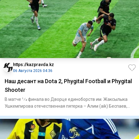
https://kazpravda.kz
06 Августа 2026 04:36
Наш десант на Dota 2, Phygital Football и Phygital
Shooter
В матче 1⁄4 финала во Дворце единоборств им. Жаксылыка
Ушкемпирова отечественная пятерка – Алим (aik) Беспаев,
Абдимал