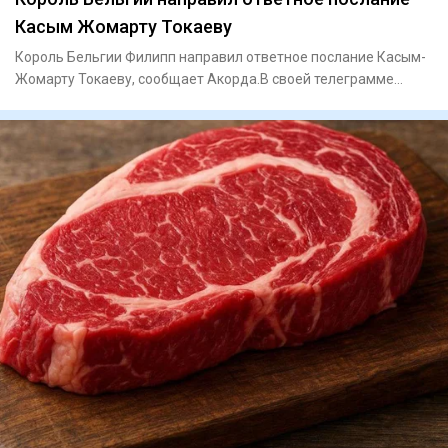
Касым Жомарту Токаеву
Король Бельгии Филипп направил ответное послание Касым-
Жомарту Токаеву, сообщает Акорда.В своей телеграмме
король Филип