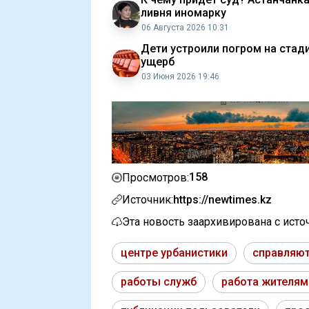
ливня иномарку
06 Августа 2026 10:31
Дети устроили погром на стад
ущерб
03 Июня 2026 19:46
158
Просмотров:
Источник:
https://newtimes.kz
Эта новость заархивирована с ист
центре урбанистики
справляю
работы служб
работа жителям