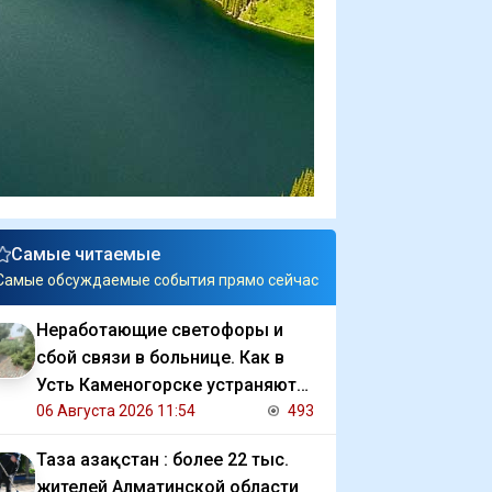
Самые читаемые
Самые обсуждаемые события прямо сейчас
Неработающие светофоры и
сбой связи в больнице. Как в
Усть Каменогорске устраняют
последствия ливня
06 Августа 2026 11:54
493
Таза Қазақстан : более 22 тыс.
жителей Алматинской области