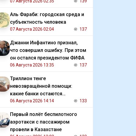
07 Августа 2026 02:35
139
Аль Фараби: городская среда и
субъектность человека
07 Августа 2026 02:04
137
Джанни Инфантино признал,
что совершил ошибку. При этом
он остался президентом ФИФА
06 Августа 2026 13:35
137
Триллион тенге
невозвращённой помощи:
какие банки остаются
должниками государства
06 Августа 2026 14:14
133
Первый полёт беспилотного
аэротакси с пассажиром
провели в Казахстане