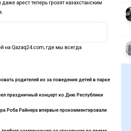
и даже арест теперь
грозят
казахстанским
в.
й на Qazaq24.com, где мы всегда
вать родителей из за поведения детей в парке
шел праздничный концерт ко Дню Республики
ера Роба Райнера впервые прокомментировали
а требует компенсацию за утонувшую во время