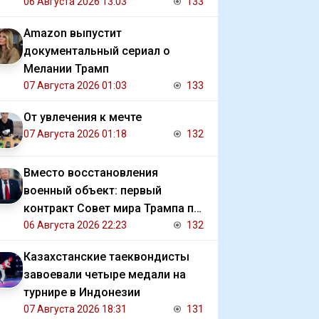
06 Августа 2026 13:03
133
Amazon выпустит
документальный сериал о
Мелании Трамп
07 Августа 2026 01:03
133
От увлечения к мечте
07 Августа 2026 01:18
132
Вместо восстановления
военный объект: первый
контракт Совет мира Трампа по
Газе
06 Августа 2026 22:23
132
Казахстанские таеквондисты
завоевали четыре медали на
турнире в Индонезии
07 Августа 2026 18:31
131