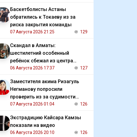
Баскетболисты Астаны
обратились к Токаеву из за
риска закрытия команды
07 Августа 2026 21:25
129
Скандал в Алматы:
шестилетний особенный
ребёнок сбежал из центра
реабилитации и потерялся
06 Августа 2026 17:37
127
Заместителя акима Ризагуль
Негманову попросили
проверить из за судимости
сестры
07 Августа 2026 01:04
126
Экстрадицию Кайсара Камзы
показали на видео
06 Августа 2026 20:10
126