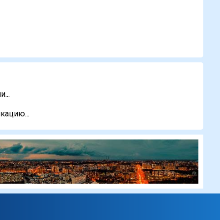
...
кацию...