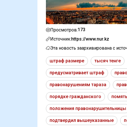
173
Просмотров:
Источник:
https://www.nur.kz
Эта новость заархивирована с ист
штраф размере
тысяч тенге
предусматривает штраф
прав
правонарушениям тараза
прав
порядке гражданского
помят
положения правонарушительницы
подтвердил вышеуказанные
п