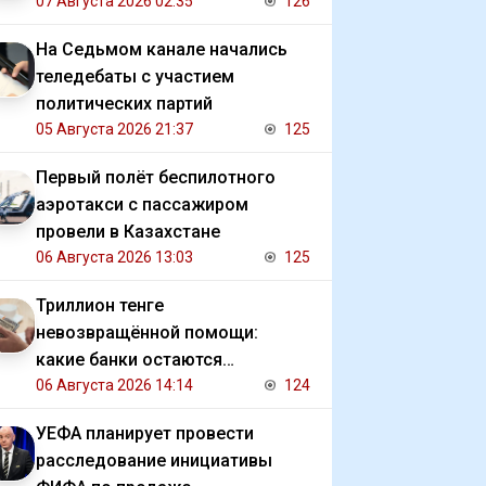
07 Августа 2026 02:35
126
На Седьмом канале начались
теледебаты с участием
политических партий
05 Августа 2026 21:37
125
Первый полёт беспилотного
аэротакси с пассажиром
провели в Казахстане
06 Августа 2026 13:03
125
Триллион тенге
невозвращённой помощи:
какие банки остаются
должниками государства
06 Августа 2026 14:14
124
УЕФА планирует провести
расследование инициативы