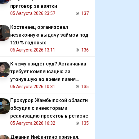
приговор за взятки
05 Августа 2026 23:57
137
Костанаец организовал
незаконную выдачу займов под
120 % годовых
06 Августа 2026 13:11
136
К чему придёт суд? Астанчанка
требует компенсацию за
утонувшую во время ливня
иномарку
06 Августа 2026 10:31
135
Прокурор Жамбылской области
обсудил с инвесторами
реализацию проектов в регионе
05 Августа 2026 16:32
135
Джанни Инфантино признал,