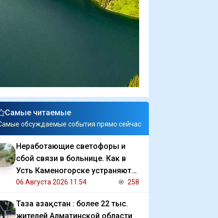
Самые читаемые
Самые обсуждаемые события прямо сейчас
Неработающие светофоры и
сбой связи в больнице. Как в
Усть Каменогорске устраняют
последствия ливня
06 Августа 2026 11:54
258
Таза Қазақстан : более 22 тыс.
жителей Алматинской области