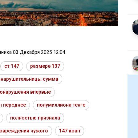
очника
03 Декабря 2025 12:04
ст 147
размере 137
онарушительницы сумма
онарушения впервые
ы переднее
полумиллиона тенге
полностью признала
овреждения чужого
147 коап