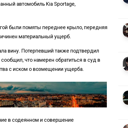
нный автомобиль Kia Sportage,
огой были помяты переднее крыло, передняя
ричинен материальный ущерб.
ала вину. Потерпевший также подтвердил
сообщил, что намерен обратиться в суд в
тва с иском о возмещении ущерба.
ние в содеянном и совершение