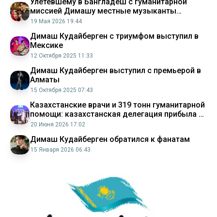
Улетевшему в Бангладеш с гуманитарной
миссией Димашу местные музыканты
подарили мандолину
19 Мая 2026 19:44
Димаш Кудайберген с триумфом выступил в
Мексике
12 Октября 2025 11:33
Димаш Кудайберген выступил с премьерой в
Алматы
15 Октября 2025 07:43
Казахстанские врачи и 319 тонн гуманитарной
помощи: казахстанская делегация прибыла в
Афганистан с масштабной миссией
20 Июня 2026 17:02
Димаш Кудайберген обратился к фанатам
15 Января 2026 06:43