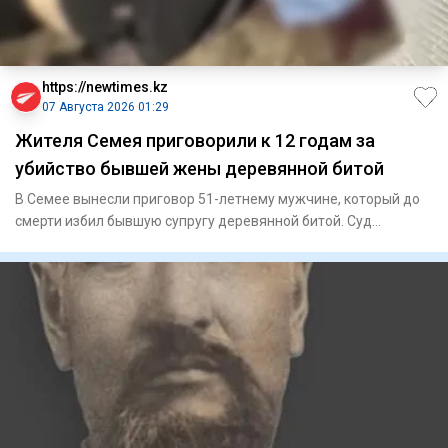
https://newtimes.kz
07 Августа 2026 01:29
Жителя Семея приговорили к 12 годам за
убийство бывшей жены деревянной битой
В Семее вынесли приговор 51-летнему мужчине, который до
смерти избил бывшую супругу деревянной битой. Суд
назначил ему 1