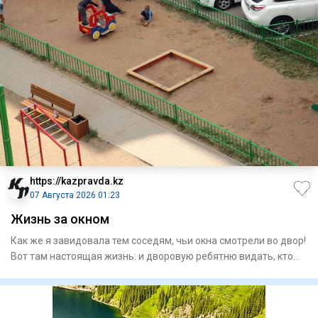
https://kazpravda.kz
07 Августа 2026 01:23
Жизнь за окном
Как же я завидовала тем соседям, чьи окна смотрели во двор!
Вот там настоящая жизнь: и дворовую ребятню видать, кто
уж