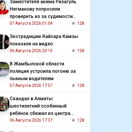
Заместителя акима Ризагуль
Негманову попросили
проверить из за судимости
сестры
07 Августа 2026 01:04
128
Экстрадицию Кайсара Камзы
показали на видео
06 Августа 2026 20:10
128
В Жамбылской области
полиция устроила погоню за
пьяным водителем
07 Августа 2026 17:57
128
Скандал в Алматы:
шестилетний особенный
ребёнок сбежал из центра
реабилитации и потерялся
06 Августа 2026 17:37
128