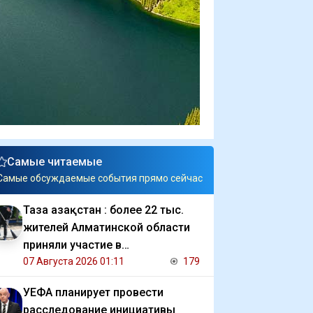
Самые читаемые
Самые обсуждаемые события прямо сейчас
Таза Қазақстан : более 22 тыс.
жителей Алматинской области
приняли участие в
экологической акции
07 Августа 2026 01:11
179
УЕФА планирует провести
расследование инициативы