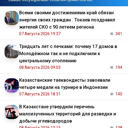
Всеми своими достижениями край обязан
энергии своих граждан . Токаев поздравил
жителей СКО с 90 летием региона
07 Августа 2026 19:37
341
Тридцать лет с печками: почему 17 домов в
Молодёжном так и не подключили к
центральному отоплению
08 Августа 2026 09:03
194
Казахстанские таеквондисты завоевали
четыре медали на турнире в Индонезии
07 Августа 2026 18:31
140
В Казахстане утвердили перечень
малоизученных территорий для разведки и
добычи углеводородов
08 Августа 2026 13:15
138