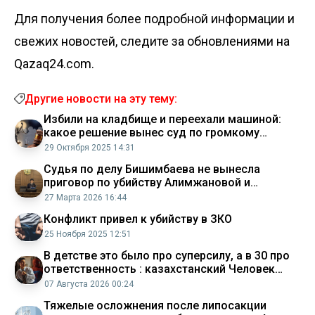
Для получения более подробной информации и
свежих новостей, следите за обновлениями на
Qazaq24.com.
Другие новости на эту тему:
Избили на кладбище и переехали машиной:
какое решение вынес суд по громкому
убийству в Павлодаре
29 Октября 2025 14:31
Судья по делу Бишимбаева не вынесла
приговор по убийству Алимжановой и
возобновила следствие
27 Марта 2026 16:44
Конфликт привел к убийству в ЗКО
25 Ноября 2025 12:51
В детстве это было про суперсилу, а в 30 про
ответственность : казахстанский Человек
паук о новом фильме, фанатах и любимой
07 Августа 2026 00:24
франшизе
Тяжелые осложнения после липосакции