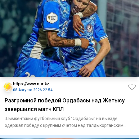
https://www.nur.kz
08 Августа 2026 22:54
Разгромной победой Ордабасы над Жетысу
завершился матч КПЛ
Шымкентский футбольный клуб "Ордабасы" на выезде
одержал победу с крупным счетом над талдыкорганским
"Жетысу" в матче 21