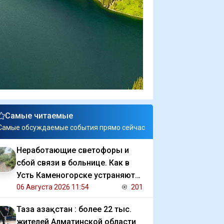
Самые читаемые
Самые обсуждаемые события прямо сейчас
Неработающие светофоры и
сбой связи в больнице. Как в
Усть Каменогорске устраняют
последствия ливня
06 Августа 2026 11:54
201
Таза Қазақстан : более 22 тыс.
жителей Алматинской области