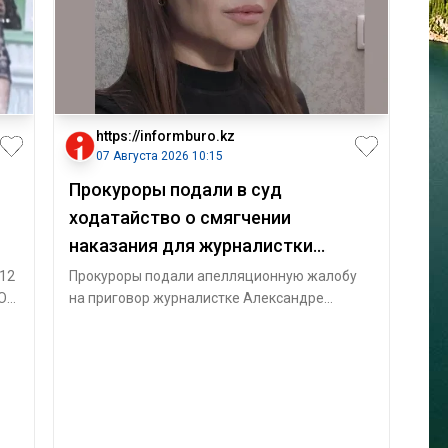
https://informburo.kz
07 Августа 2026 10:15
Прокуроры подали в суд
ходатайство о смягчении
наказания для журналистки
Александры Алёховой
 12
Прокуроры подали апелляционную жалобу
 Он
на приговор журналистке Александре
Сенцовой (Алёховой), сообщили
Informburo.kz в