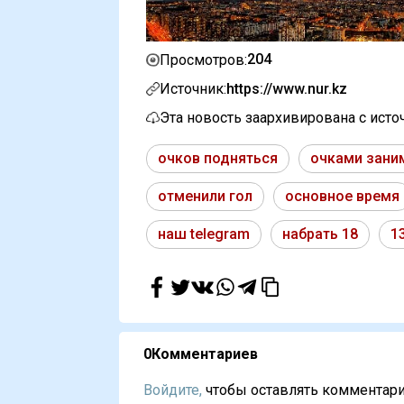
204
Просмотров:
Источник:
https://www.nur.kz
Эта новость заархивирована с ист
очков подняться
очками зани
отменили гол
основное время
наш telegram
набрать 18
1
0
Комментариев
Войдите,
чтобы оставлять комментарии