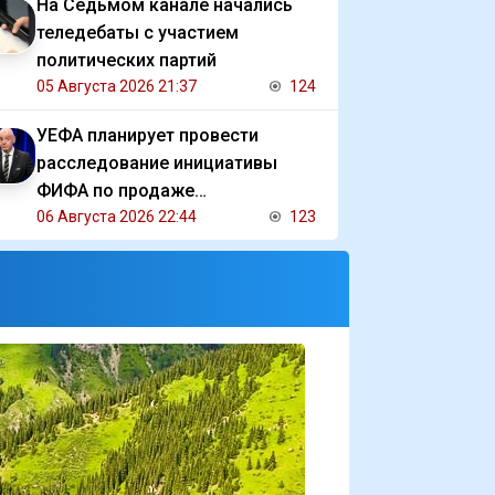
На Седьмом канале начались
теледебаты с участием
политических партий
05 Августа 2026 21:37
124
УЕФА планирует провести
расследование инициативы
ФИФА по продаже
коммерческих прав на ЧМ
06 Августа 2026 22:44
123