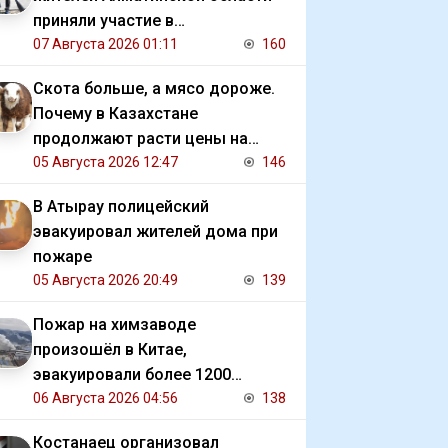
приняли участие в
экологической акции
07 Августа 2026 01:11
160
Скота больше, а мясо дороже.
Почему в Казахстане
продолжают расти цены на
баранину и конину
05 Августа 2026 12:47
146
В Атырау полицейский
эвакуировал жителей дома при
пожаре
05 Августа 2026 20:49
139
Пожар на химзаводе
произошёл в Китае,
эвакуировали более 1200
человек
06 Августа 2026 04:56
138
Костанаец организовал