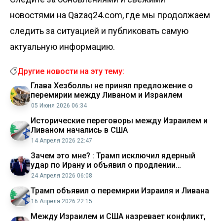
новостями на Qazaq24.com, где мы продолжаем
следить за ситуацией и публиковать самую
актуальную информацию.
Другие новости на эту тему:
Глава Хезболлы не принял предложение о
перемирии между Ливаном и Израилем
05 Июня 2026 06:34
Исторические переговоры между Израилем и
Ливаном начались в США
14 Апреля 2026 22:47
Зачем это мне? : Трамп исключил ядерный
удар по Ирану и объявил о продлении
перемирия между Израилем и Ливаном
24 Апреля 2026 06:08
Трамп объявил о перемирии Израиля и Ливана
16 Апреля 2026 22:15
Между Израилем и США назревает конфликт,