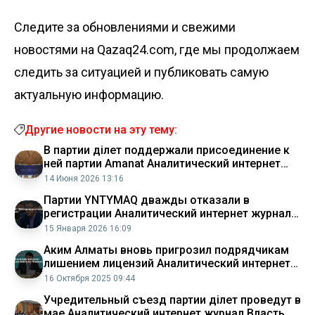
Следите за обновлениями и свежими
новостями на Qazaq24.com, где мы продолжаем
следить за ситуацией и публиковать самую
актуальную информацию.
Другие новости на эту тему:
В партии Әділет поддержали присоединение к
ней партии Amanat Аналитический интернет
журнал Власть
14 Июня 2026 13:16
Партии YNTYMAQ дважды отказали в
регистрации Аналитический интернет журнал
Власть
15 Января 2026 16:09
Аким Алматы вновь пригрозил подрядчикам
лишением лицензий Аналитический интернет
журнал Власть
16 Октября 2025 09:44
Учредительный съезд партии Әділет проведут в
мае Аналитический интернет журнал Власть