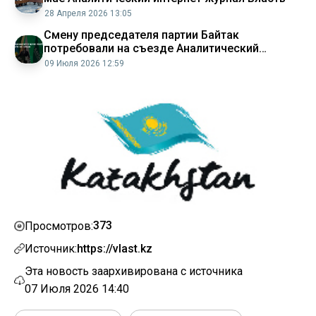
28 Апреля 2026 13:05
Смену председателя партии Байтак
потребовали на съезде Аналитический
интернет журнал Власть
09 Июля 2026 12:59
373
Просмотров:
Источник:
https://vlast.kz
Эта новость заархивирована с источника
07 Июля 2026 14:40