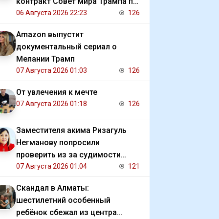
контракт Совет мира Трампа по
Газе
06 Августа 2026 22:23
126
Amazon выпустит
документальный сериал о
Мелании Трамп
07 Августа 2026 01:03
126
От увлечения к мечте
07 Августа 2026 01:18
126
Заместителя акима Ризагуль
Негманову попросили
проверить из за судимости
сестры
07 Августа 2026 01:04
121
Скандал в Алматы:
шестилетний особенный
ребёнок сбежал из центра