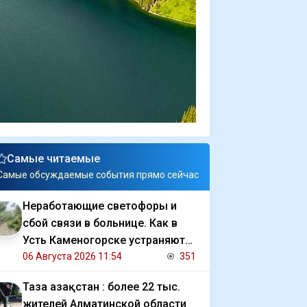
Самые читаемые
Самые обсуждаемые события прямо сейчас
Неработающие светофоры и
сбой связи в больнице. Как в
Усть Каменогорске устраняют
последствия ливня
06 Августа 2026 11:54
351
Таза Қазақстан : более 22 тыс.
жителей Алматинской области