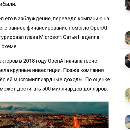
рибыли.
л его в заблуждение, переведя компанию на
его раннее финансирование помогло OpenAI
гурировал глава Microsoft Сатья Наделла —
й схеме.
кторов в 2018 году OpenAI начала тесно
лекла крупные инвестиции. Позже компания
нёс ей многомиллиардные доходы. По оценке
 может достигать 500 миллиардов долларов.