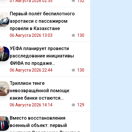
07 Августа 2026 02:35
132
Первый полёт беспилотного
аэротакси с пассажиром
провели в Казахстане
06 Августа 2026 13:03
130
УЕФА планирует провести
расследование инициативы
ФИФА по продаже
коммерческих прав на ЧМ
06 Августа 2026 22:44
130
Триллион тенге
невозвращённой помощи:
какие банки остаются
должниками государства
06 Августа 2026 14:14
129
Вместо восстановления
военный объект: первый