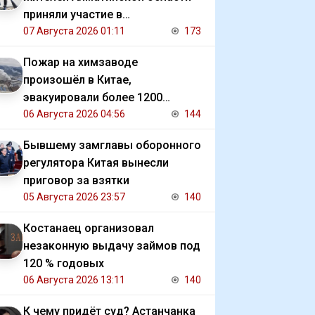
приняли участие в
экологической акции
07 Августа 2026 01:11
173
Пожар на химзаводе
произошёл в Китае,
эвакуировали более 1200
человек
06 Августа 2026 04:56
144
Бывшему замглавы оборонного
регулятора Китая вынесли
приговор за взятки
05 Августа 2026 23:57
140
Костанаец организовал
незаконную выдачу займов под
120 % годовых
06 Августа 2026 13:11
140
К чему придёт суд? Астанчанка