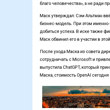
благо человечества», а не ради п
Маск утверждал: Сэм Альтман ввё
бизнес-модель. При этом именно 
добиться успеха. В иске также фи
Маск обвинил его в участии в это
После ухода Маска из совета дире
сотрудничать с Microsoft и прив
выпустила ChatGPT, который при
Маска, стоимость OpenAI сегодня