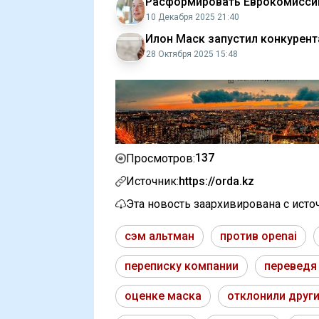
Расформировать Еврокомисси
10 Декабря 2025 21:40
Илон Маск запустил конкурен
28 Октября 2025 15:48
137
Просмотров:
Источник:
https://orda.kz
Эта новость заархивирована с ист
сэм альтман
против openai
переписку компании
переведя
оценке маска
отклонили друг