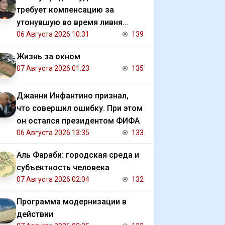
требует компенсацию за
утонувшую во время ливня
иномарку
06 Августа 2026 10:31
139
Жизнь за окном
07 Августа 2026 01:23
135
Джанни Инфантино признал,
что совершил ошибку. При этом
он остался президентом ФИФА
06 Августа 2026 13:35
133
Аль Фараби: городская среда и
субъектность человека
07 Августа 2026 02:04
132
Программа модернизации в
действии