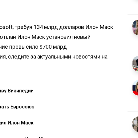
rosoft, требуя 134 млрд долларов
Илон Маск
о план
Илон Маск установил новый
ние превысило $700 млрд
я, следите за актуальными новостями на
иву Википедии
вать Евросоюз
жил Илон Маск