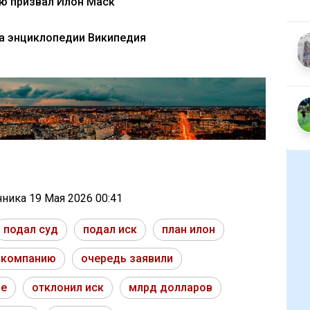
ю призвал Илон Маск
та энциклопедии Википедия
очника
19 Мая 2026 00:41
подал суд
подал иск
план илон
 компанию
очередь заявили
ие
отклонил иск
млрд долларов