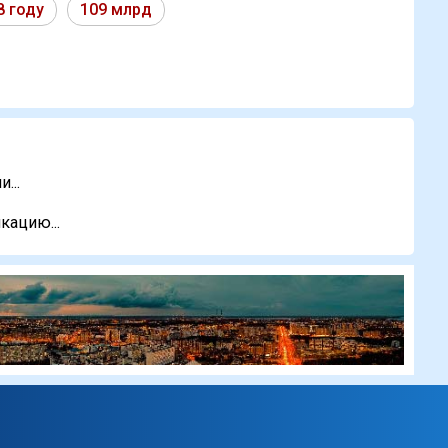
8 году
109 млрд
...
кацию...