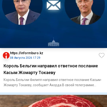
https://informburo.kz
08 Августа 2026 17:29
Король Бельгии направил ответное послание
Касым Жомарту Токаеву
Король Бельгии Филипп направил ответное послание Касым-
Жомарту Токаеву, сообщает Акорда.В своей телеграмме
король Филип