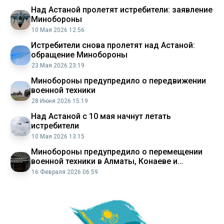
Над Астаной пролетят истребители: заявление
Минобороны
10 Мая 2026 12:56
Истребители снова пролетят над Астаной:
обращение Минобороны
23 Мая 2026 23:19
Минобороны предупредило о передвижении
военной техники
28 Июня 2026 15:19
Над Астаной с 10 мая начнут летать
истребители
10 Мая 2026 13:15
Минобороны предупредило о перемещении
военной техники в Алматы, Конаеве и
Талдыкоргане Аналитический интернет
16 Февраля 2026 06:59
журнал Власть