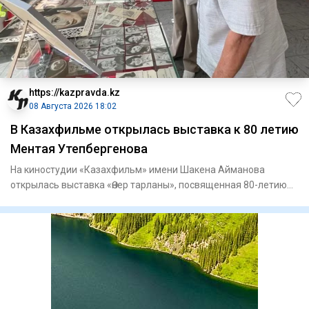
https://kazpravda.kz
08 Августа 2026 18:02
В Казахфильме открылась выставка к 80 летию
Ментая Утепбергенова
На киностудии «Казахфильм» имени Шакена Айманова
открылась выставка «Өнер тарланы», посвященная 80-летию
заслуженного а