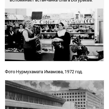
Фото Нурмухамата Имамова, 1972 год.