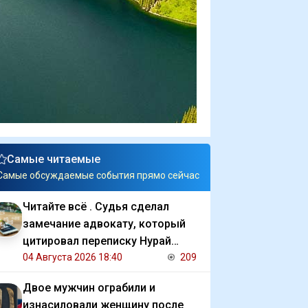
Самые читаемые
Самые обсуждаемые события прямо сейчас
Читайте всё . Судья сделал
замечание адвокату, который
цитировал переписку Нурай
Серикбай с обвиняемым
04 Августа 2026 18:40
209
Двое мужчин ограбили и
изнасиловали женщину после