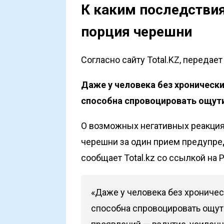
К каким последстви
порция черешни
Согласно сайту Total.KZ, передае
Даже у человека без хроническ
способна спровоцировать ощу
О возможных негативных реакция
черешни за один прием предупред
сообщает Total.kz со ссылкой на
Р
«Даже у человека без хроничес
способна спровоцировать ощу