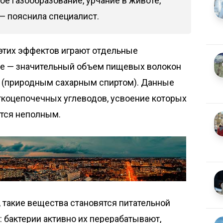
ое газообразование, урчание в животе,
 — пояснила специалист.
этих эффектов играют отдельные
ве — значительный объем пищевых волокон
м (природным сахарным спиртом). Данные
ткоцепочечных углеводов, усвоение которых
ется неполным.
 такие вещества становятся питательной
 бактерии активно их перерабатывают,