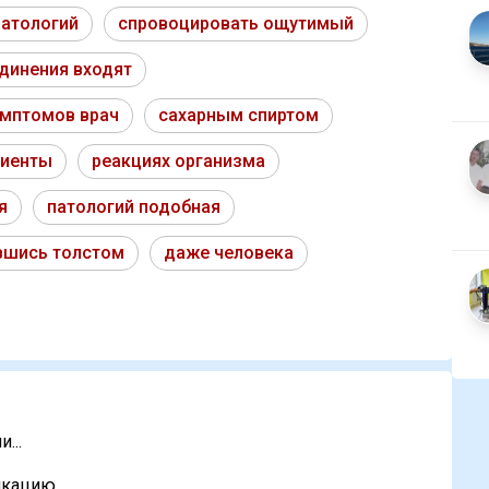
патологий
спровоцировать ощутимый
динения входят
мптомов врач
сахарным спиртом
циенты
реакциях организма
я
патологий подобная
вшись толстом
даже человека
...
кацию...