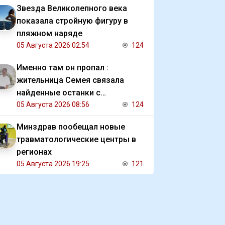
Звезда Великолепного века
показала стройную фигуру в
пляжном наряде
05 Августа 2026 02:54
124
Именно там он пропал :
жительница Семея связала
найденные останки с
исчезновением отца
05 Августа 2026 08:56
124
Минздрав пообещал новые
травматологические центры в
регионах
05 Августа 2026 19:25
121