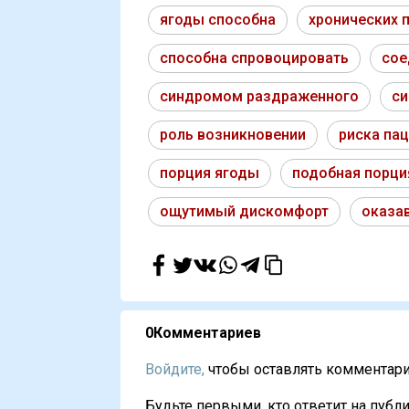
ягоды способна
хронических 
способна спровоцировать
сое
синдромом раздраженного
си
роль возникновении
риска па
порция ягоды
подобная порци
ощутимый дискомфорт
оказа
0
Комментариев
Войдите,
чтобы оставлять комментарии
Будьте первыми, кто ответит на публи