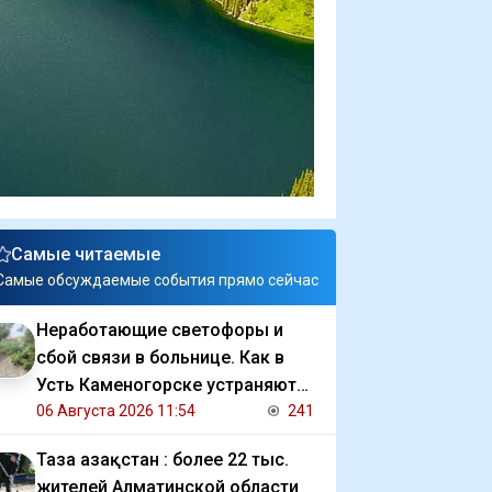
Самые читаемые
Самые обсуждаемые события прямо сейчас
Неработающие светофоры и
сбой связи в больнице. Как в
Усть Каменогорске устраняют
последствия ливня
06 Августа 2026 11:54
241
Таза Қазақстан : более 22 тыс.
жителей Алматинской области