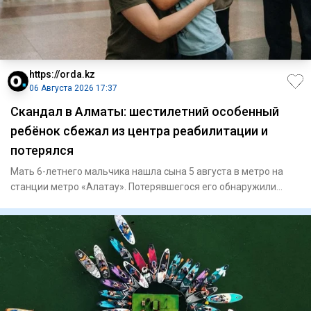
https://orda.kz
06 Августа 2026 17:37
Скандал в Алматы: шестилетний особенный
ребёнок сбежал из центра реабилитации и
потерялся
Мать 6-летнего мальчика нашла сына 5 августа в метро на
станции метро «Алатау». Потерявшегося его обнаружили
полицейски