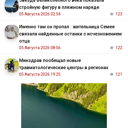
Звезда Великолепного века показала
стройную фигуру в пляжном наряде
05 Августа 2026 02:54
123
Именно там он пропал : жительница Семея
связала найденные останки с исчезновением
отца
05 Августа 2026 08:56
122
Минздрав пообещал новые
травматологические центры в регионах
05 Августа 2026 19:25
121