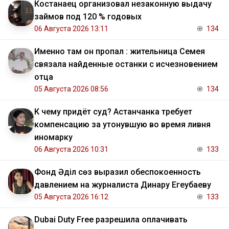
Костанаец организовал незаконную выдачу
займов под 120 % годовых
06 Августа 2026 13:11
134
Именно там он пропал : жительница Семея
связала найденные останки с исчезновением
отца
05 Августа 2026 08:56
134
К чему придёт суд? Астанчанка требует
компенсацию за утонувшую во время ливня
иномарку
06 Августа 2026 10:31
133
Фонд Әділ сөз выразил обеспокоенность
давлением на журналиста Динару Егеубаеву
05 Августа 2026 16:12
133
Dubai Duty Free разрешила оплачивать