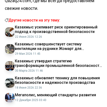
Qazaq24.com, где мы всегда предоставляем
свежие новости.
Другие новости на эту тему:
Казахмыс усиливает риск ориентированный
подход к производственной безопасности
22 Июня 2026 12:26
Казахмыс совершенствует систему
вентиляции на руднике Жомарт для
безопасности горняков
29 Мая 2026 11:45
Казахмыс утвердил стратегию
трансформации промышленной безопасности
на 2026 2028 годы
30 Марта 2026 11:46
Казахмыс обновляет технику для повышения
безопасности и надежности производства
18 Июня 2026 22:36
Мегаполис, меняющий стандарты развития
12 Декабря 2025 03:43