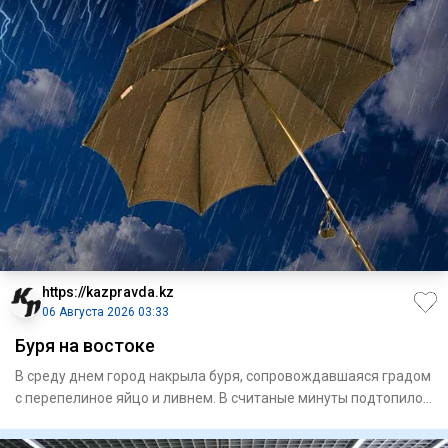
https://kazpravda.kz
06 Августа 2026 03:33
Буря на востоке
В среду днем город накрыла буря, сопровождавшая­ся градом
с перепелиное яйцо и ливнем. В считаные минуты подтопило
ули