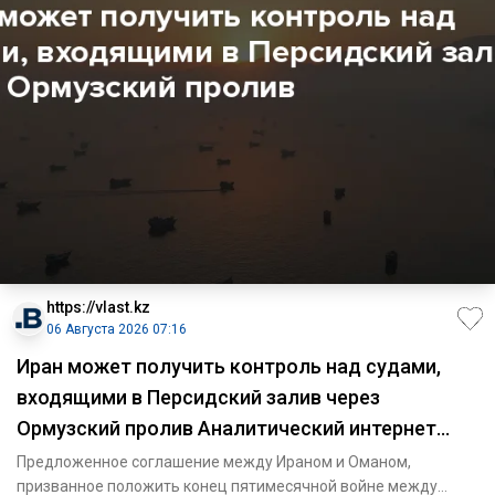
https://vlast.kz
06 Августа 2026 07:16
Иран может получить контроль над судами,
входящими в Персидский залив через
Ормузский пролив Аналитический интернет
журнал Власть
Предложенное соглашение между Ираном и Оманом,
призванное положить конец пятимесячной войне между