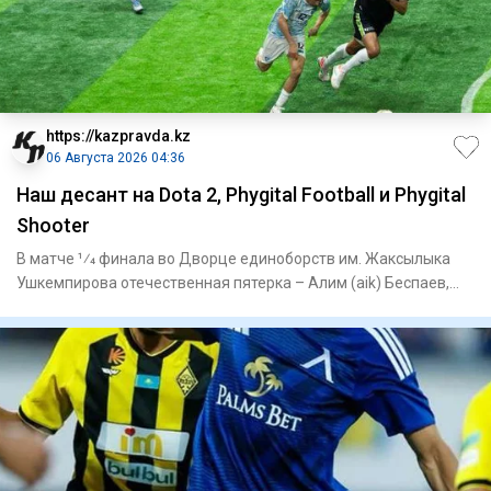
https://kazpravda.kz
06 Августа 2026 04:36
Наш десант на Dota 2, Phygital Football и Phygital
Shooter
В матче 1⁄4 финала во Дворце единоборств им. Жаксылыка
Ушкемпирова отечественная пятерка – Алим (aik) Беспаев,
Абдимал