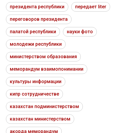
президента республики
передает liter
переговоров президента
палатой республики
науки фото
молодежи республики
министерством образования
меморандум взаимопонимании
культуры информации
кипр сотрудничестве
казахстан подминистерством
казахстан министерством
акорда меморандум