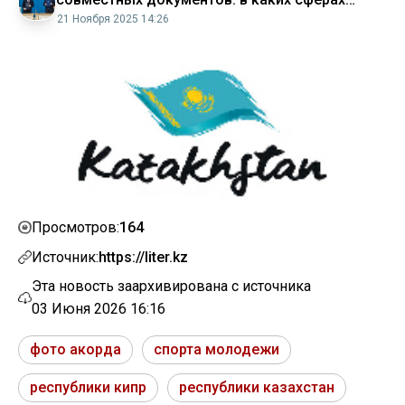
будут сотрудничать страны
21 Ноября 2025 14:26
164
Просмотров:
Источник:
https://liter.kz
Эта новость заархивирована с источника
03 Июня 2026 16:16
фото акорда
спорта молодежи
республики кипр
республики казахстан