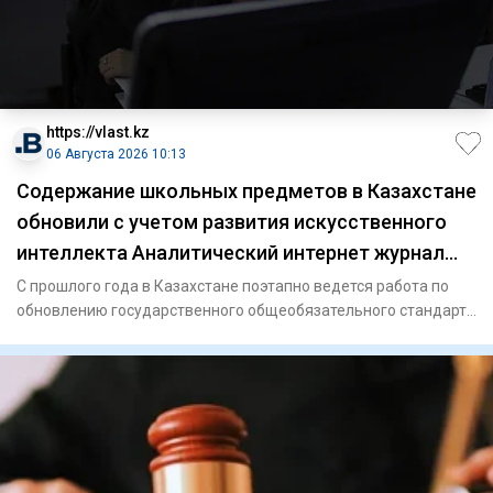
https://vlast.kz
06 Августа 2026 10:13
Содержание школьных предметов в Казахстане
обновили с учетом развития искусственного
интеллекта Аналитический интернет журнал
Власть
С прошлого года в Казахстане поэтапно ведется работа по
обновлению государственного общеобязательного стандарта
образов