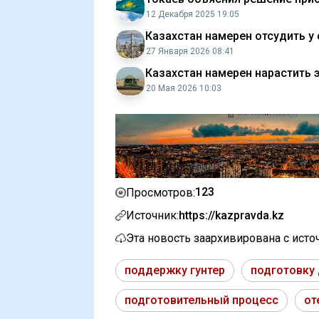
12 Декабря 2025 19:05
Казахстан намерен отсудить у
27 Января 2026 08:41
Казахстан намерен нарастить 
20 Мая 2026 10:03
123
Просмотров:
Источник:
https://kazpravda.kz
Эта новость заархивирована с ист
поддержку гунтер
подготовку
подготовительный процесс
от