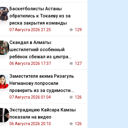
Баскетболисты Астаны
обратились к Токаеву из за
риска закрытия команды
07 Августа 2026 21:25
129
Скандал в Алматы:
шестилетний особенный
ребёнок сбежал из центра
реабилитации и потерялся
06 Августа 2026 17:37
127
Заместителя акима Ризагуль
Негманову попросили
проверить из за судимости
сестры
07 Августа 2026 01:04
126
Экстрадицию Кайсара Камзы
показали на видео
06 Августа 2026 20:10
126