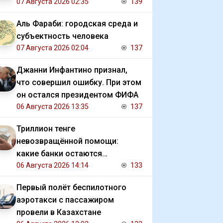
07 Августа 2026 02:35
139
Аль Фараби: городская среда и
субъектность человека
07 Августа 2026 02:04
137
Джанни Инфантино признал,
что совершил ошибку. При этом
он остался президентом ФИФА
06 Августа 2026 13:35
137
Триллион тенге
невозвращённой помощи:
какие банки остаются
должниками государства
06 Августа 2026 14:14
133
Первый полёт беспилотного
аэротакси с пассажиром
провели в Казахстане