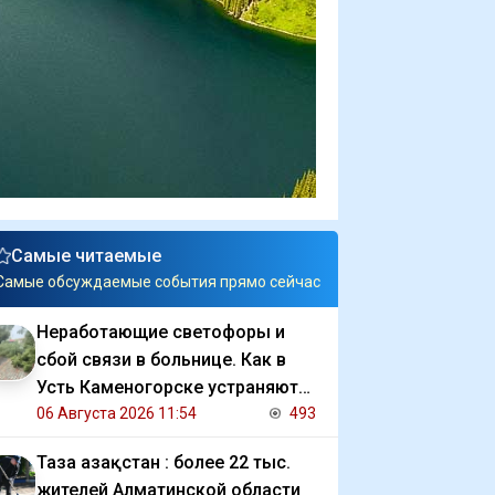
Самые читаемые
Самые обсуждаемые события прямо сейчас
Неработающие светофоры и
сбой связи в больнице. Как в
Усть Каменогорске устраняют
последствия ливня
06 Августа 2026 11:54
493
Таза Қазақстан : более 22 тыс.
жителей Алматинской области