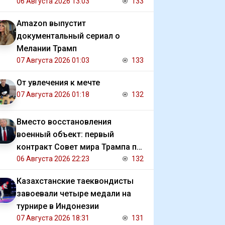
06 Августа 2026 13:03
133
Amazon выпустит
документальный сериал о
Мелании Трамп
07 Августа 2026 01:03
133
От увлечения к мечте
07 Августа 2026 01:18
132
Вместо восстановления
военный объект: первый
контракт Совет мира Трампа по
Газе
06 Августа 2026 22:23
132
Казахстанские таеквондисты
завоевали четыре медали на
турнире в Индонезии
07 Августа 2026 18:31
131