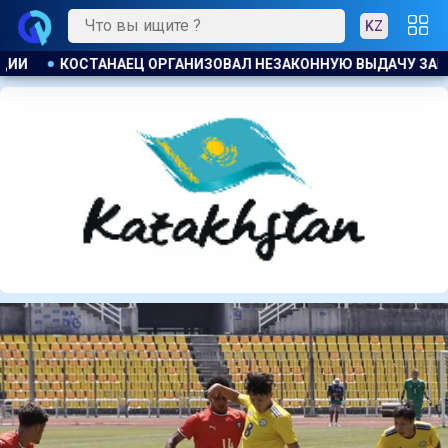
KZ
У ЗАЙМОВ ПОД 120 % ГОДОВЫХ
К ЧЕМУ ПРИДЁТ СУД? АС