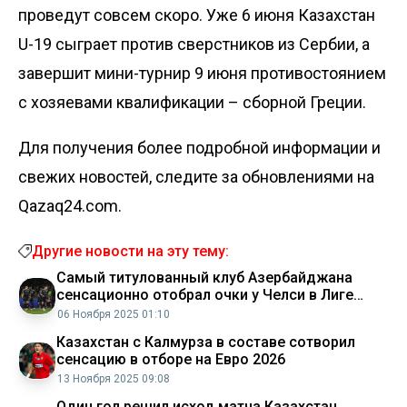
проведут совсем скоро. Уже 6 июня Казахстан
U-19 сыграет против сверстников из Сербии, а
завершит мини-турнир 9 июня противостоянием
с хозяевами квалификации – сборной Греции.
Для получения более подробной информации и
свежих новостей, следите за обновлениями на
Qazaq24.com.
Другие новости на эту тему:
Самый титулованный клуб Азербайджана
сенсационно отобрал очки у Челси в Лиге
чемпионов
06 Ноября 2025 01:10
Казахстан с Калмурза в составе сотворил
сенсацию в отборе на Евро 2026
13 Ноября 2025 09:08
Один гол решил исход матча Казахстан