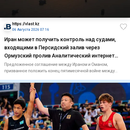
https://vlast.kz
06 Августа 2026 07:16
Иран может получить контроль над судами,
входящими в Персидский залив через
Ормузский пролив Аналитический интернет
журнал Власть
Предложенное соглашение между Ираном и Оманом,
призванное положить конец пятимесячной войне между
Ираном и США, предост