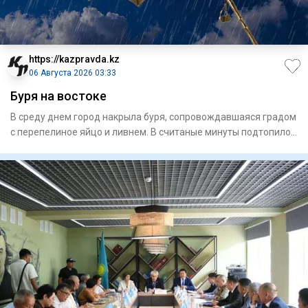
https://kazpravda.kz
06 Августа 2026 03:33
Буря на востоке
В среду днем город накрыла буря, сопровождавшая­ся градом
с перепелиное яйцо и ливнем. В считаные минуты подтопило
ули