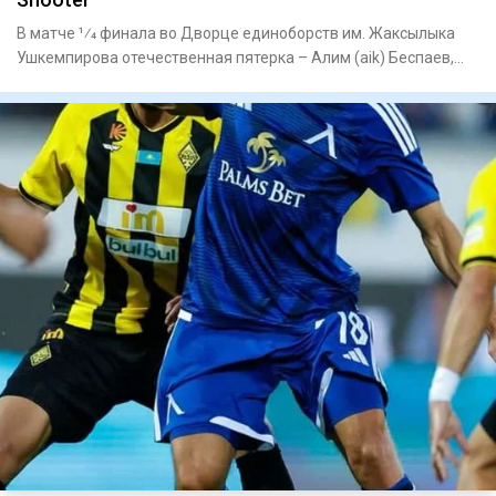
В матче 1⁄4 финала во Дворце единоборств им. Жаксылыка
Ушкемпирова отечественная пятерка – Алим (aik) Беспаев,
Абдимал