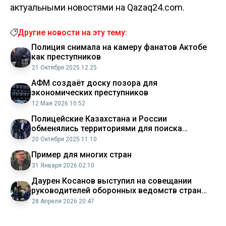
актуальными новостями на Qazaq24.com.
Другие новости на эту тему:
Полиция снимала на камеру фанатов Актобе
как преступников
21 Октября 2025 12:25
АФМ создаёт доску позора для
экономических преступников
12 Мая 2026 10:52
Полицейские Казахстана и России
обменялись территориями для поиска
преступников
20 Октября 2025 11:10
Пример для многих стран
31 Января 2026 02:10
Даурен Косанов выступил на совещании
руководителей оборонных ведомств стран
ШОС в Бишкеке
28 Апреля 2026 20:47