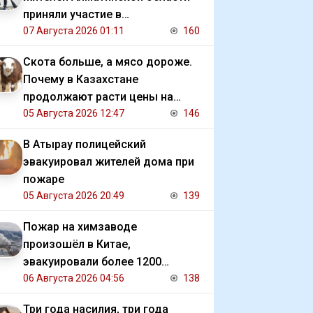
приняли участие в
экологической акции
07 Августа 2026 01:11
160
Скота больше, а мясо дороже.
Почему в Казахстане
продолжают расти цены на
баранину и конину
05 Августа 2026 12:47
146
В Атырау полицейский
эвакуировал жителей дома при
пожаре
05 Августа 2026 20:49
139
Пожар на химзаводе
произошёл в Китае,
эвакуировали более 1200
человек
06 Августа 2026 04:56
138
Три года насилия, три года