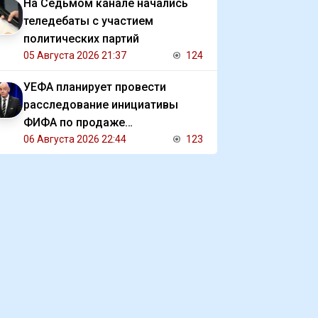
На Седьмом канале начались
теледебаты с участием
политических партий
05 Августа 2026 21:37
124
УЕФА планирует провести
расследование инициативы
ФИФА по продаже
коммерческих прав на ЧМ
06 Августа 2026 22:44
123