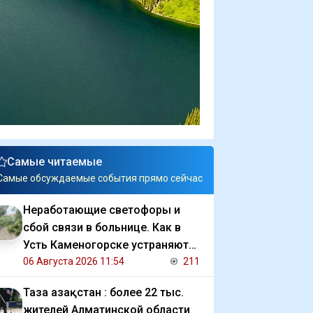
Самые читаемые
Самые обсуждаемые события прямо сейчас
Неработающие светофоры и
сбой связи в больнице. Как в
Усть Каменогорске устраняют
последствия ливня
06 Августа 2026 11:54
211
Таза Қазақстан : более 22 тыс.
жителей Алматинской области