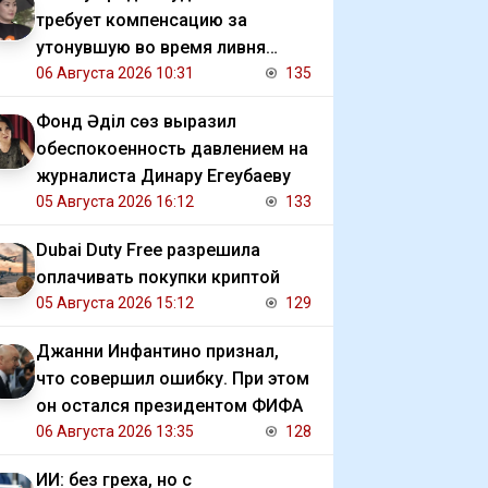
требует компенсацию за
утонувшую во время ливня
иномарку
06 Августа 2026 10:31
135
Фонд Әділ сөз выразил
обеспокоенность давлением на
журналиста Динару Егеубаеву
05 Августа 2026 16:12
133
Dubai Duty Free разрешила
оплачивать покупки криптой
05 Августа 2026 15:12
129
Джанни Инфантино признал,
что совершил ошибку. При этом
он остался президентом ФИФА
06 Августа 2026 13:35
128
ИИ: без греха, но с