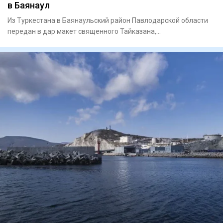
в Баянаул
Из Туркестана в Баянаульский район Павлодарской области
передан в дар макет священного Тайказана,
олицетворяющего духов