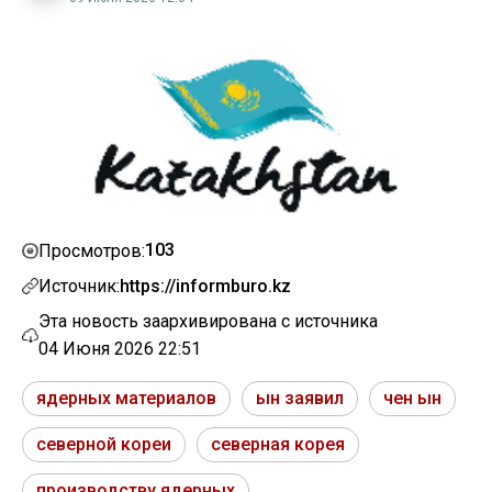
103
Просмотров:
Источник:
https://informburo.kz
Эта новость заархивирована с источника
04 Июня 2026 22:51
ядерных материалов
ын заявил
чен ын
северной кореи
северная корея
производству ядерных