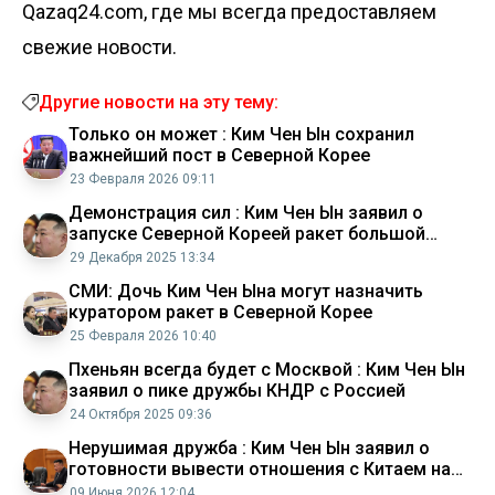
Qazaq24.com, где мы всегда предоставляем
свежие новости.
Другие новости на эту тему:
Только он может : Ким Чен Ын сохранил
важнейший пост в Северной Корее
23 Февраля 2026 09:11
Демонстрация сил : Ким Чен Ын заявил о
запуске Северной Кореей ракет большой
дальности
29 Декабря 2025 13:34
СМИ: Дочь Ким Чен Ына могут назначить
куратором ракет в Северной Корее
25 Февраля 2026 10:40
Пхеньян всегда будет с Москвой : Ким Чен Ын
заявил о пике дружбы КНДР с Россией
24 Октября 2025 09:36
Нерушимая дружба : Ким Чен Ын заявил о
готовности вывести отношения с Китаем на
новый уровень
09 Июня 2026 12:04