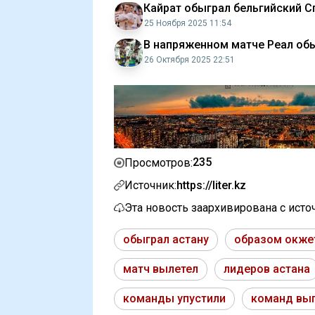
Кайрат обыграл бельгийский С
25 Ноября 2025 11:54
В напряженном матче Реал об
26 Октября 2025 22:51
235
Просмотров:
Источник:
https://liter.kz
Эта новость заархивирована с ист
обыграл астану
образом окже
матч вылетел
лидеров астана
команды упустили
команд вы