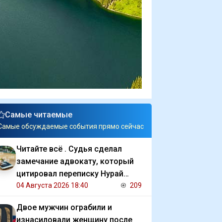
Самые читаемые
Самые обсуждаемые события прямо сейчас
Читайте всё . Судья сделал
замечание адвокату, который
цитировал переписку Нурай
Серикбай с обвиняемым
04 Августа 2026 18:40
209
Двое мужчин ограбили и
изнасиловали женщину после