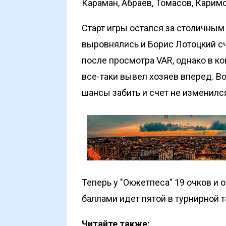
Караман, Абраев, Томасов, Каримо
Старт игры остался за столичным 
выровнялись и Борис Лотоцкий сч
после просмотра VAR, однако в 
все-таки вывел хозяев вперед. В
шансы забить и счет не изменился
Теперь у "Окжетпеса" 19 очков и о
баллами идет пятой в турнирной т
Читайте также: