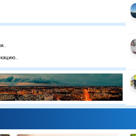
...
кацию...