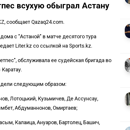
пес всухую обыграл Астану
KZ, сообщает Qazaq24.com.
дома с "Астаной" в матче десятого тура
редает
Liter.kz
со ссылкой на
Sports.kz
.
етпес", обслуживала ее судейская бригада во
 Каратау.
ядели следующим образом:
ов, Лотоцький, Кузьмичев, Де Ассунсау,
ымбет, Абдуманнонов, Омиртаев;
асым, Калаица, Ануаров, Бартолец, Башич,