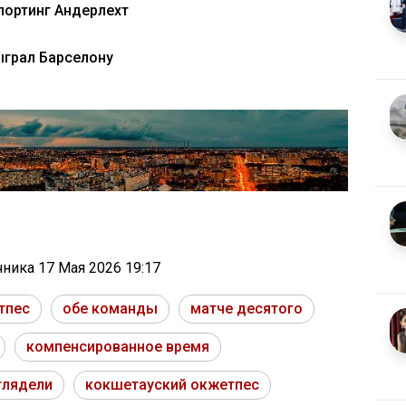
портинг Андерлехт
ыграл Барселону
очника
17 Мая 2026 19:17
тпес
обе команды
матче десятого
компенсированное время
глядели
кокшетауский окжетпес