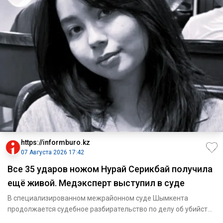
https://informburo.kz
07 Августа 2026 17:42
Все 35 ударов ножом Нурай Серикбай получила
ещё живой. Медэксперт выступил в суде
В специализированном межрайонном суде Шымкента
продолжается судебное разбирательство по делу об убийстве
Нурай Серикбай