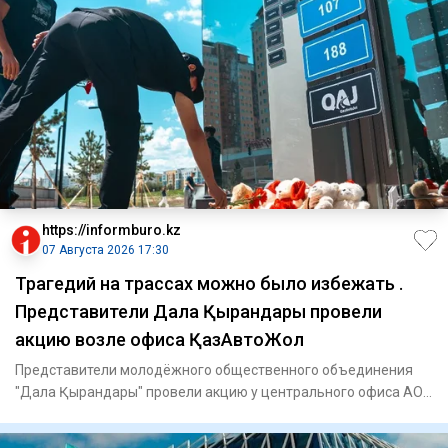
https://informburo.kz
07 Августа 2026 17:30
Трагедий на трассах можно было избежать .
Представители Дала Қырандары провели
акцию возле офиса ҚазАвтоЖол
Представители молодёжного общественного объединения
"Дала Қырандары" провели акцию у центрального офиса АО
"НК "ҚазАвто