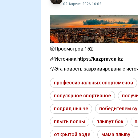
02 Апреля 2026 16:02
152
Просмотров:
Источник:
https://kazpravda.kz
Эта новость заархивирована с ист
профессиональных спортсменов
популярное спортивное
получ
подряд нынче
победителем с
плыть волны
плывут бок
п
открытой воде
мама плыву