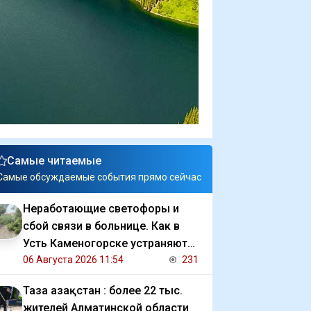
Самые читаемые
Самые обсуждаемые события прямо сейчас
Неработающие светофоры и
сбой связи в больнице. Как в
Усть Каменогорске устраняют
последствия ливня
06 Августа 2026 11:54
231
Таза Қазақстан : более 22 тыс.
жителей Алматинской области