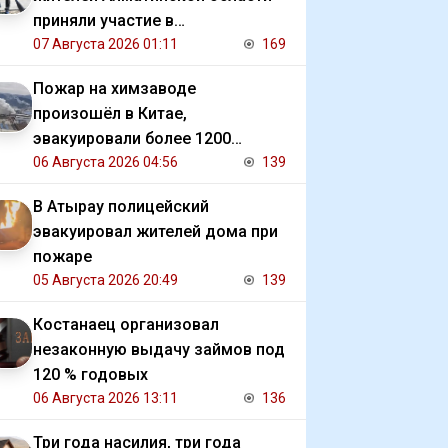
приняли участие в
экологической акции
07 Августа 2026 01:11
169
Пожар на химзаводе
произошёл в Китае,
эвакуировали более 1200
человек
06 Августа 2026 04:56
139
В Атырау полицейский
эвакуировал жителей дома при
пожаре
05 Августа 2026 20:49
139
Костанаец организовал
незаконную выдачу займов под
120 % годовых
06 Августа 2026 13:11
136
Три года насилия, три года