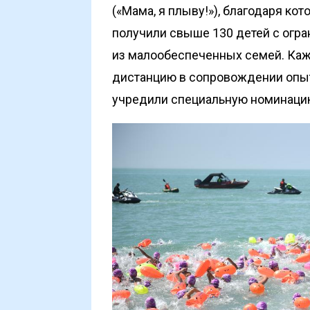
(«Мама, я плыву!»), благодаря кот
получили свыше 130 детей с огр
из малообеспеченных семей. Ка
дистанцию в сопровождении опыт
учредили специальную номинацию 