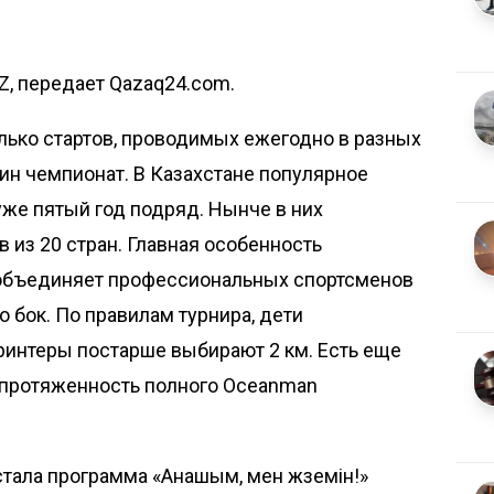
Z, передает Qazaq24.com.
лько стартов, проводимых ежегодно в разных
ин чемпионат. В Казахстане популярное
же пятый год подряд. Нынче в них
 из 20 стран. Главная особенность
 объе­диняет профессиональных спортсменов
о бок. По правилам турнира, дети
принтеры постарше выбирают 2 км. Есть еще
 а протяженность полного Oceanman
ала программа «Анашым, мен жүземін!»