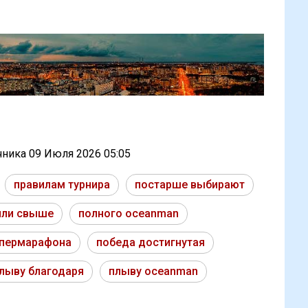
очника
09 Июля 2026 05:05
правилам турнира
постарше выбирают
или свыше
полного oceanman
упермарафона
победа достигнутая
лыву благодаря
плыву oceanman