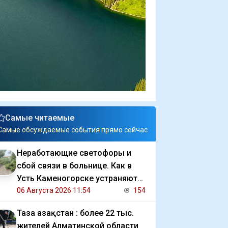
Самые читаемые
Самые обсуждаемые события прямо сейчас
Неработающие светофоры и
сбой связи в больнице. Как в
Усть Каменогорске устраняют
последствия ливня
06 Августа 2026 11:54
154
Таза Қазақстан : более 22 тыс.
жителей Алматинской области