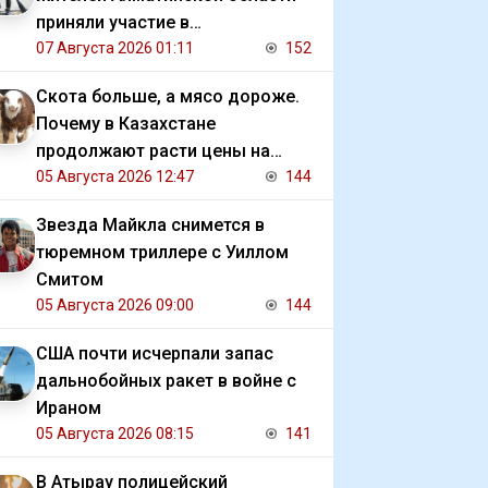
приняли участие в
экологической акции
07 Августа 2026 01:11
152
Скота больше, а мясо дороже.
Почему в Казахстане
продолжают расти цены на
баранину и конину
05 Августа 2026 12:47
144
Звезда Майкла снимется в
тюремном триллере с Уиллом
Смитом
05 Августа 2026 09:00
144
США почти исчерпали запас
дальнобойных ракет в войне с
Ираном
05 Августа 2026 08:15
141
В Атырау полицейский