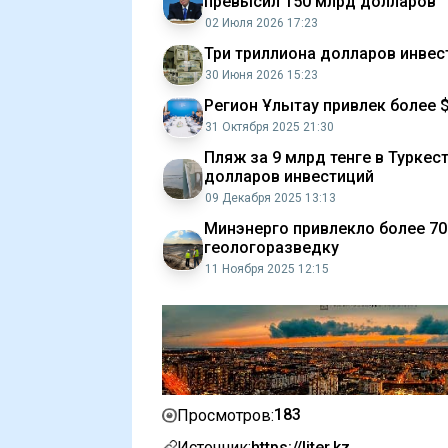
превысил 150 млрд долларов
02 Июля 2026 17:23
Три триллиона долларов инвес
30 Июня 2026 15:23
Регион Ұлытау привлек более 
31 Октября 2025 21:30
Пляж за 9 млрд тенге в Туркес
долларов инвестиций
09 Декабря 2025 13:13
Минэнерго привлекло более 70
геологоразведку
11 Ноября 2025 12:15
183
Просмотров:
Источник:
https://liter.kz