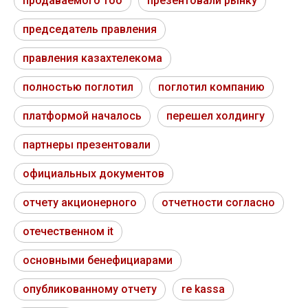
продаваемого тоо
презентовали рынку
председатель правления
правления казахтелекома
полностью поглотил
поглотил компанию
платформой началось
перешел холдингу
партнеры презентовали
официальных документов
отчету акционерного
отчетности согласно
отечественном it
основными бенефициарами
опубликованному отчету
re kassa