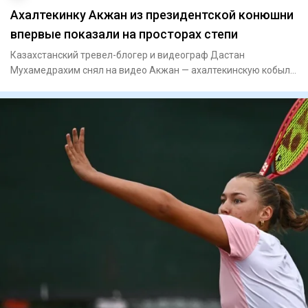
Ахалтекинку Акжан из президентской конюшни
впервые показали на просторах степи
Казахстанский тревел-блогер и видеограф Дастан
Мухамедрахим снял на видео Акжан — ахалтекинскую кобылу
редкой изабеллов