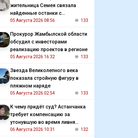
жительница Семея связала
найденные останки с
исчезновением отца
05 Августа 2026 08:56
133
Прокурор Жамбылской области
обсудил с инвесторами
реализацию проектов в регионе
05 Августа 2026 16:32
133
Звезда Великолепного века
показала стройную фигуру в
пляжном наряде
05 Августа 2026 02:54
133
К чему придёт суд? Астанчанка
требует компенсацию за
утонувшую во время ливня
иномарку
06 Августа 2026 10:31
132