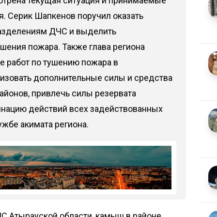
отрена текущая ситуация и принимаемые
я. Серик Шапкенов поручил оказать
азделениям ДЧС и выделить
шения пожара. Также глава региона
е работ по тушению пожара в
изовать дополнительные силы и средства
айонов, привлечь силы резервата
инацию действий всех задействованных
ужбе акимата региона.
 Атырауской области, камыш в районе