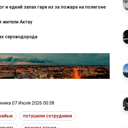
 и едкий запах гари из за пожара на полигоне
я жители Актау
пах сероводорода
очника
07 Июля 2026 00:38
жайык
потушили сотрудники
печить
пожара также