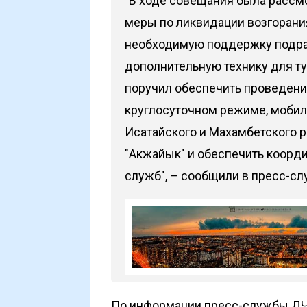
"В ходе совещания была рассм
меры по ликвидации возгорани
необходимую поддержку подр
дополнительную технику для ту
поручил обеспечить проведени
круглосуточном режиме, мобил
Исатайского и Махамбетского р
"Акжайык" и обеспечить коорд
служб", –
сообщили
в пресс-сл
По информации пресс-службы ДЧС