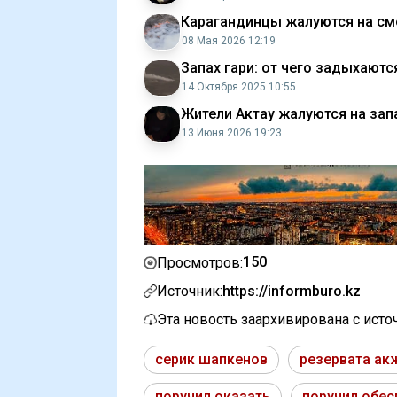
Карагандинцы жалуются на смог
08 Мая 2026 12:19
Запах гари: от чего задыхаютс
14 Октября 2025 10:55
Жители Актау жалуются на за
13 Июня 2026 19:23
150
Просмотров:
Источник:
https://informburo.kz
Эта новость заархивирована с ист
серик шапкенов
резервата ак
поручил оказать
поручил обес