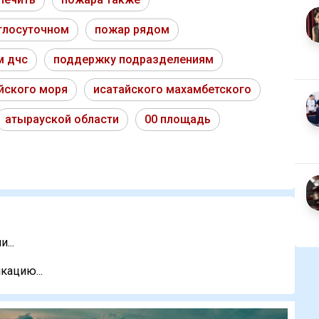
глосуточном
пожар рядом
м дчс
поддержку подразделениям
йского моря
исатайского махамбетского
атырауской области
00 площадь
...
кацию...