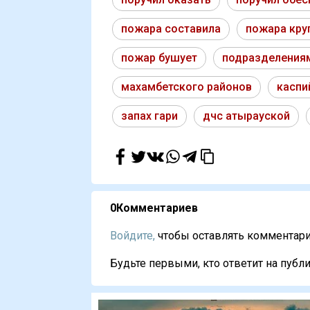
пожара составила
пожара кру
пожар бушует
подразделения
махамбетского районов
каспи
запах гари
дчс атырауской
0
Комментариев
Войдите,
чтобы оставлять комментарии
Будьте первыми, кто ответит на публи