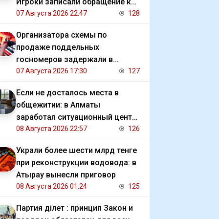
Игроки записали обращение к
президенту
07 Августа 2026 22:47
128
Организатора схемы по
продаже поддельных
госномеров задержали в
Алматы
07 Августа 2026 17:30
127
Если не досталось места в
общежитии: в Алматы
заработал ситуационный центр
для студентов
08 Августа 2026 22:57
126
Украли более шести млрд тенге
при реконструкции водовода: в
Атырау вынесли приговор
08 Августа 2026 01:24
125
Партия Әділет : принцип Закон и