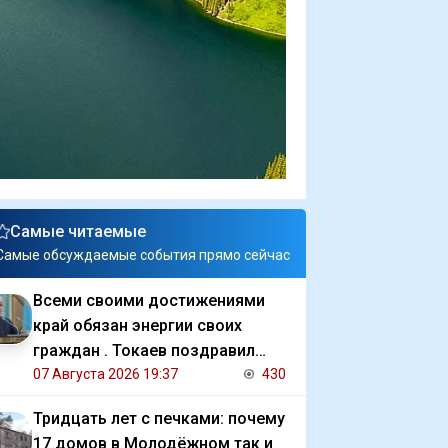
Самые читаемые
Самые обсуждаемые события прямо сейчас
Всеми своими достижениями
край обязан энергии своих
граждан . Токаев поздравил
жителей СКО с 90 летием
07 Августа 2026 19:37
430
региона
Тридцать лет с печками: почему
17 домов в Молодёжном так и