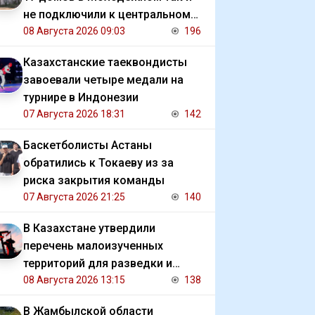
не подключили к центральному
отоплению
08 Августа 2026 09:03
196
Казахстанские таеквондисты
завоевали четыре медали на
турнире в Индонезии
07 Августа 2026 18:31
142
Баскетболисты Астаны
обратились к Токаеву из за
риска закрытия команды
07 Августа 2026 21:25
140
В Казахстане утвердили
перечень малоизученных
территорий для разведки и
добычи углеводородов
08 Августа 2026 13:15
138
В Жамбылской области