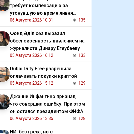
требует компенсацию за
утонувшую во время ливня
иномарку
06 Августа 2026 10:31
135
Фонд Әділ сөз выразил
обеспокоенность давлением на
журналиста Динару Егеубаеву
05 Августа 2026 16:12
133
Dubai Duty Free разрешила
оплачивать покупки криптой
05 Августа 2026 15:12
129
Джанни Инфантино признал,
что совершил ошибку. При этом
он остался президентом ФИФА
06 Августа 2026 13:35
128
ИИ: без греха, но с