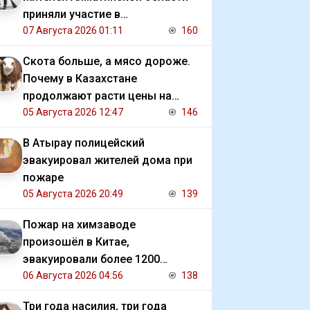
приняли участие в
экологической акции
07 Августа 2026 01:11
160
Скота больше, а мясо дороже.
Почему в Казахстане
продолжают расти цены на
баранину и конину
05 Августа 2026 12:47
146
В Атырау полицейский
эвакуировал жителей дома при
пожаре
05 Августа 2026 20:49
139
Пожар на химзаводе
произошёл в Китае,
эвакуировали более 1200
человек
06 Августа 2026 04:56
138
Три года насилия, три года