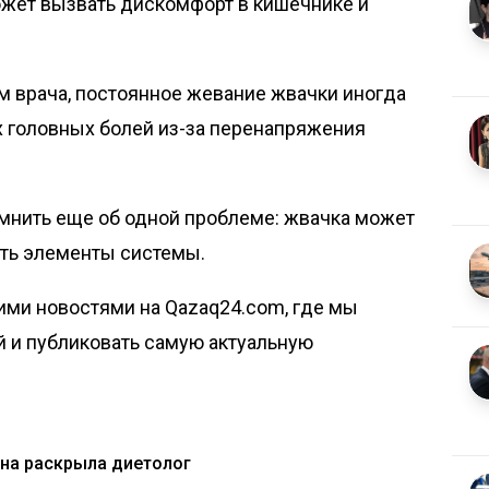
жет вызвать дискомфорт в кишечнике и
ам врача, постоянное жевание жвачки иногда
х головных болей из-за перенапряжения
помнить еще об одной проблеме: жвачка может
ить элементы системы.
ими новостями на Qazaq24.com, где мы
й и публиковать самую актуальную
ина раскрыла диетолог