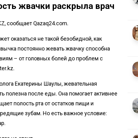
сть жвачки раскрыла врач
KZ, сообщает Qazaq24.com.
ет оказаться не такой безобидной, как
ивычка постоянно жевать жвачку способна
виям – от головных болей до проблем с
iter.kz
.
толога Екатерины Шаулы, жевательная
ь полезна после еды. Она помогает активнее
щает полость рта от остатков пищи и
вредящие зубам. Но есть важное условие:
р.