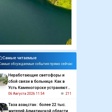
Самые читаемые
Самые обсуждаемые события прямо сейчас
Неработающие светофоры и
сбой связи в больнице. Как в
Усть Каменогорске устраняют
последствия ливня
06 Августа 2026 11:54
211
Таза Қазақстан : более 22 тыс.
жителей Алматинской области