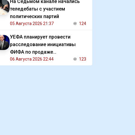
На Седьмом канале начались
теледебаты с участием
политических партий
05 Августа 2026 21:37
124
УЕФА планирует провести
расследование инициативы
ФИФА по продаже
коммерческих прав на ЧМ
06 Августа 2026 22:44
123