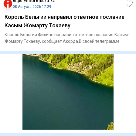
https://informburo.kz
08 Августа 2026 17:29
Король Бельгии направил ответное послание
Касым Жомарту Токаеву
Король Бельгии Филипп направил ответное послание Касым-
Жомарту Токаеву, сообщает Акорда.В своей телеграмме
король Филип