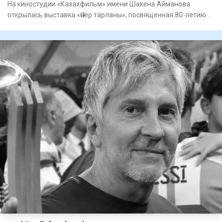
На киностудии «Казахфильм» имени Шакена Айманова
открылась выставка «Өнер тарланы», посвященная 80-летию
заслуженного а