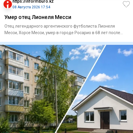
https://informburo.kz
08 Августа 2026 17:54
Умер отец Лионеля Месси
Отец легендарного аргентинского футболиста Лионеля
Месси, Хорсе Месси, умер в городе Росарио в 68 лет после
продолжител