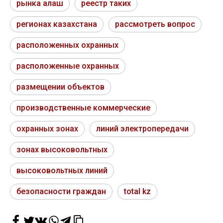
рынка алаш
реестр таких
регионах казахстана
рассмотреть вопрос
расположенных охранных
расположенные охранных
размещении объектов
производственные коммерческие
охранных зонах
линий электропередачи
зонах высоковольтных
высоковольтных линий
безопасности граждан
total kz