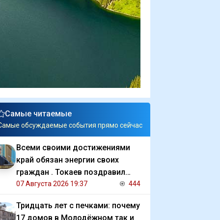
Самые читаемые
Самые обсуждаемые события прямо сейчас
Всеми своими достижениями
край обязан энергии своих
граждан . Токаев поздравил
жителей СКО с 90 летием
07 Августа 2026 19:37
444
региона
Тридцать лет с печками: почему
17 домов в Молодёжном так и