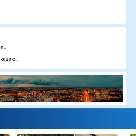
...
кацию...