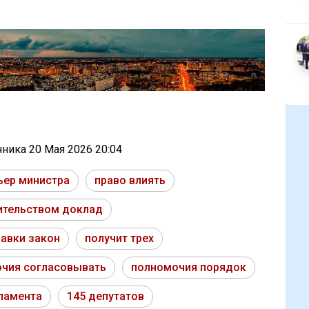
очника
20 Мая 2026 20:04
ьер министра
право влиять
ительством доклад
авки закон
получит трех
чия согласовывать
полномочия порядок
ламента
145 депутатов