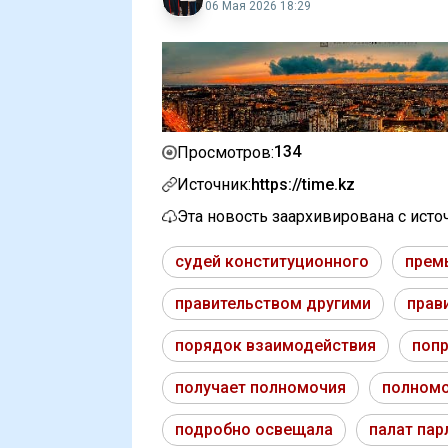
06 Мая 2026 18:29
134
Просмотров:
Источник:
https://time.kz
Эта новость заархивирована с ист
судей конституционного
прем
правительством другими
прав
порядок взаимодействия
попр
получает полномочия
полномо
подробно освещала
палат пар