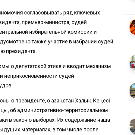
олномочия согласовывать ряд ключевых
езидента, премьер-министра, судей
ентральной избирательной комиссии и
дусмотрено также участие в избрании судей
ию президента.
рмы о депутатской этике и вводит механизм
и неприкосновенности судей
удов.
оны о президенте, о Қазақстан Халық Кеңесі
лицы, об административно-территориальном
вки в закон о выборах. Их содержание наша
ыдущих материалах, в том числе после