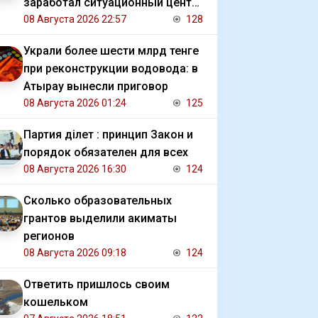
заработал ситуационный центр
для студентов
08 Августа 2026 22:57
128
Украли более шести млрд тенге
при реконструкции водовода: в
Атырау вынесли приговор
08 Августа 2026 01:24
125
Партия Әділет : принцип Закон и
порядок обязателен для всех
08 Августа 2026 16:30
124
Сколько образовательных
грантов выделили акиматы
регионов
08 Августа 2026 09:18
124
Ответить пришлось своим
кошельком