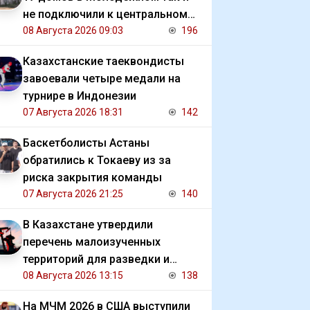
не подключили к центральному
отоплению
08 Августа 2026 09:03
196
Казахстанские таеквондисты
завоевали четыре медали на
турнире в Индонезии
07 Августа 2026 18:31
142
Баскетболисты Астаны
обратились к Токаеву из за
риска закрытия команды
07 Августа 2026 21:25
140
В Казахстане утвердили
перечень малоизученных
территорий для разведки и
добычи углеводородов
08 Августа 2026 13:15
138
На МЧМ 2026 в США выступили