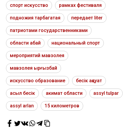
спорт искусство
рамках фестиваля
подножия тарбагатая
передает liter
патриотами государственниками
области абай
национальный спорт
мероприятий мавзолея
мавзолея ырғызбай
искусство образование
бесік ақсуат
асыл бесік
акимат области
assyl tulpar
assyl arlan
15 километров