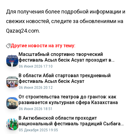
Для получения более подробной информации и
свежих новостей, следите за обновлениями на
Qazaq24.com.
Другие новости на эту тему:
Масштабный спортивно творческий
фестиваль Асыл бесік Ақсуат проходит в
области Абай
06 Июня 2026 17:10
В области Абай стартовал трехдневный
фестиваль Асыл бесік Ақсуат
06 Июня 2026 20:12
От строительства театров до грантов: как
развивается культурная сфера Казахстана
06 Июня 2026 18:51
В Актюбинской области проходит
национальный фестиваль традиций Сыбаға
2025
05 Декабря 2025 19:05