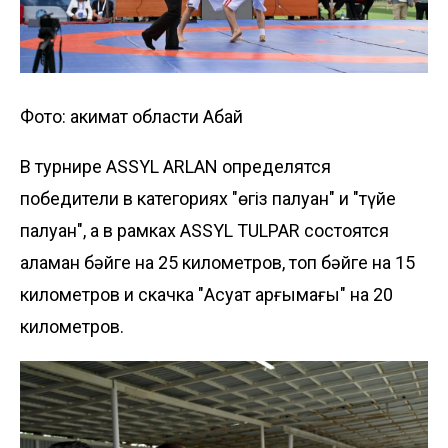
Фото: акимат области Абай
В турнире ASSYL ARLAN определятся
победители в категориях "өгіз палуан" и "түйе
палуан", а в рамках ASSYL TULPAR состоятся
аламан бәйге на 25 километров, топ бәйге на 15
километров и скачка "Ақсуат арғымағы" на 20
километров.